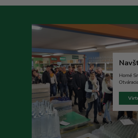
Navšt
Horné Sr
Otváraci
Virt