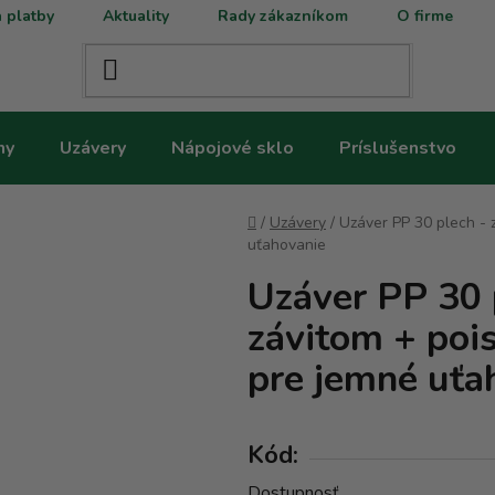
 platby
Aktuality
Rady zákazníkom
O firme
ny
Uzávery
Nápojové sklo
Príslušenstvo
Domov
/
Uzávery
/
Uzáver PP 30 plech - 
uťahovanie
Uzáver PP 30 p
závitom + poi
pre jemné uťa
Kód:
Dostupnosť