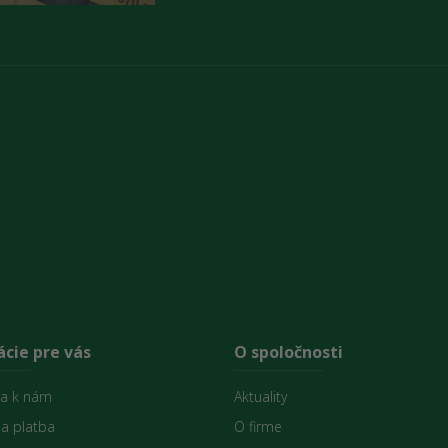
cie pre vás
O spoločnosti
sa k nám
Aktuality
 a platba
O firme