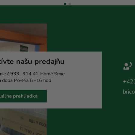
ívte našu predajňu
nie č.933 , 914 42 Horné Srnie
a doba Po-Pia 8 -16 hod
+421
bric
uálna prehliadka