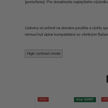
(pretočeniu). Pre dosiahnutie najlepšieho výsledku 
Uzávery sú určené na domáce použitie a rýchlu spo
nemusí byť úplne kompatibilný so všetkými fľašam
High-contrast mode
Kód:
8587T
Kód:
6396T
AKCIA
AKC