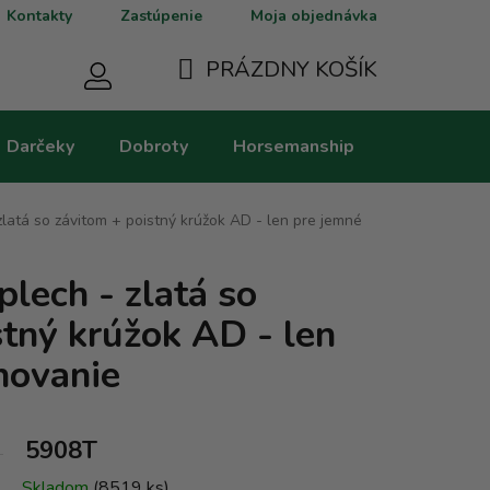
Kontakty
Zastúpenie
Moja objednávka
PRÁZDNY KOŠÍK
NÁKUPNÝ
Darčeky
Dobroty
Horsemanship
Kategorie
KOŠÍK
zlatá so závitom + poistný krúžok AD - len pre jemné
lech - zlatá so
stný krúžok AD - len
hovanie
5908T
Skladom
(8519 ks)