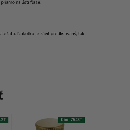
 priamo na ústí fľaše.
ležato. Nakoľko je závit predlisovaný, tak
ť
12T
Kód:
7543T
AKCIA