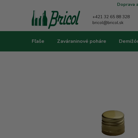
Prejsť
Doprava a
na
obsah
+421 32 65 88 328
bricol@bricol.sk
Fľaše
Zaváraninové poháre
Demižó