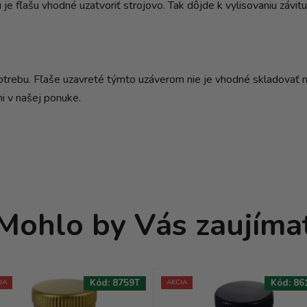
je fľašu vhodné uzatvoriť strojovo. Tak dôjde k vylisovaniu závitu
trebu. Fľaše uzavreté týmto uzáverom nie je vhodné skladovať na
i v našej ponuke.
Mohlo by Vás zaujíma
Kód:
8759T
Kód:
86
IA
AKCIA