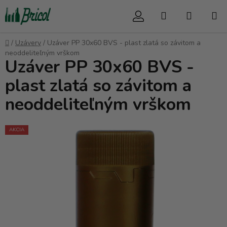
Prejsť
Hľadať
NÁKUP
na
obsah
KOŠÍK
Domov
/
Uzávery
/
Uzáver PP 30x60 BVS - plast zlatá so závitom a
neoddeliteľným vrškom
Uzáver PP 30x60 BVS -
plast zlatá so závitom a
neoddeliteľným vrškom
AKCIA