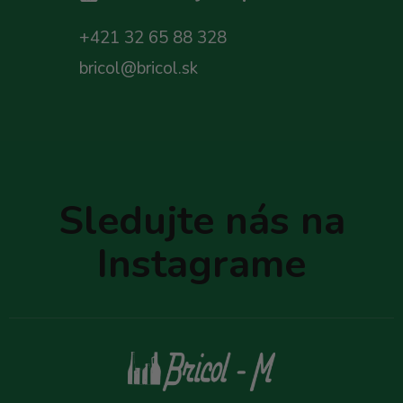
+421 32 65 88 328
bricol@bricol.sk
Z
á
p
Sledujte nás na
ä
t
Instagrame
i
e