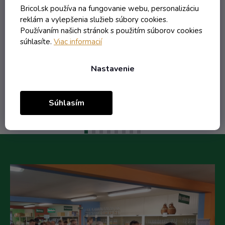
Skladom
Bricol.sk používa na fungovanie webu, personalizáciu
reklám a vylepšenia služieb súbory cookies.
0,20 € vrátane DPH
Používaním našich stránok s použitím súborov cookies
0,16 €
súhlasíte.
Viac informacií
/ ks
0,23 €
(-29%)
Nastavenie
Do košíka
Súhlasím