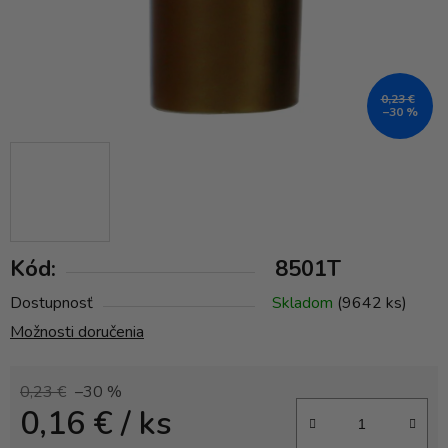
0,23 €
–30 %
Kód:
8501T
Dostupnosť
Skladom
(9642 ks)
Možnosti doručenia
0,23 €
–30 %
0,16 €
/ ks