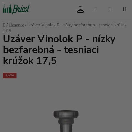
Prejsť
Hľadať
NÁKUP
na
obsah
KOŠÍK
Domov
/
Uzávery
/
Uzáver Vinolok P - nízky bezfarebná - tesniaci krúžok
17,5
Uzáver Vinolok P - nízky
bezfarebná - tesniaci
krúžok 17,5
AKCIA