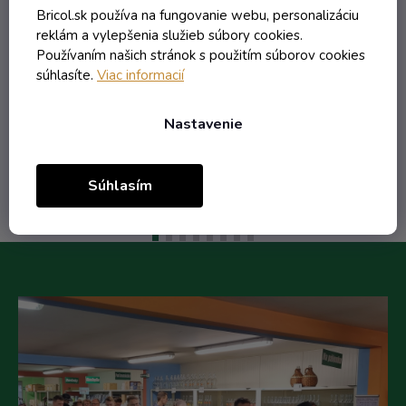
Skladom
Bricol.sk používa na fungovanie webu, personalizáciu
reklám a vylepšenia služieb súbory cookies.
0,57 € vrátane DPH
Používaním našich stránok s použitím súborov cookies
0,46 €
súhlasíte.
Viac informacií
/ ks
0,52 €
(-11%)
Nastavenie
Do košíka
Súhlasím