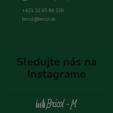
+421 32 65 88 328
bricol@bricol.sk
Z
á
p
Sledujte nás na
ä
t
Instagrame
i
e