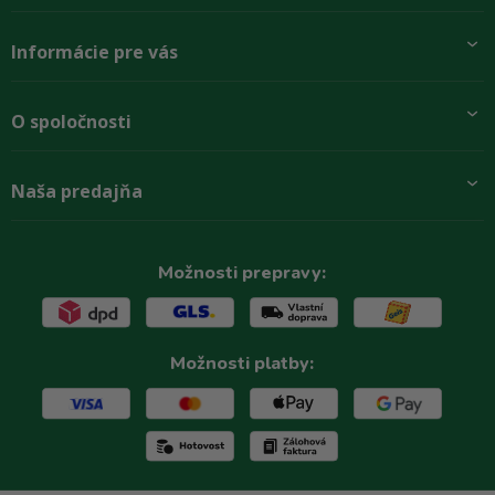
Informácie pre vás
Pridajte sa k nám
O spoločnosti
Preprava a platba
Obchodné podmienky
Aktuality
Naša predajňa
Rady zákazníkom
O firme
Paletové odbery so zľavou
Zastupenie značiek
Podmínky ochrany osobních údajů
Kontakty
Možnosti prepravy:
Možnosti platby: