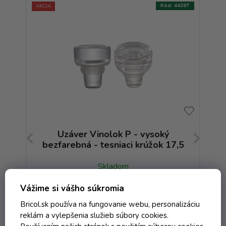
:
4020T
Kód:
4438T
AKCIA
a -
Uzáver Vinolok P - vysoký
bezfarebná - tesniaci krúžok 17,5
be
Skladom
Vážime si vášho súkromia
0,57 € vrátane DPH
Bricol.sk používa na fungovanie webu, personalizáciu
0,46 €
/ ks
reklám a vylepšenia služieb súbory cookies.
0,52 €
(-11%)