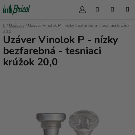
Prejsť
Hľadať
NÁKUP
na
obsah
KOŠÍK
Domov
/
Uzávery
/
Uzáver Vinolok P - nízky bezfarebná - tesniaci krúžok
20,0
Uzáver Vinolok P - nízky
bezfarebná - tesniaci
krúžok 20,0