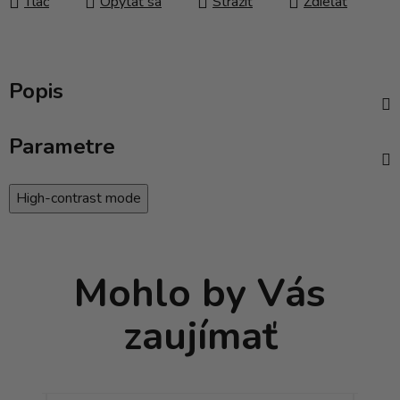
Tlač
Opýtať sa
Strážiť
Zdieľať
Popis
Parametre
High-contrast mode
Mohlo by Vás
zaujímať