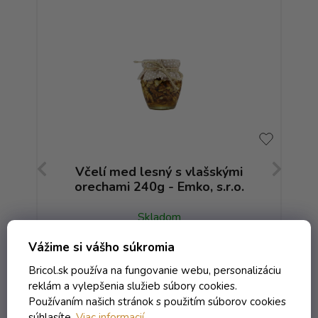
LD
Včelí med lesný s vlašskými
M
orechami 240g - Emko, s.r.o.
Skladom
Vážime si vášho súkromia
5,47 € vrátane DPH
Bricol.sk používa na fungovanie webu, personalizáciu
4,45 €
/ ks
reklám a vylepšenia služieb súbory cookies.
Používaním našich stránok s použitím súborov cookies
súhlasíte.
Viac informacií