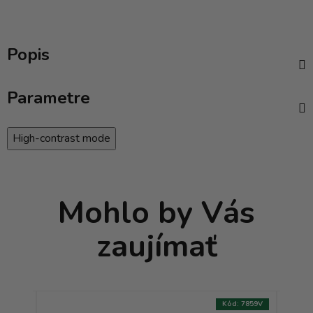
Popis
Parametre
High-contrast mode
Mohlo by Vás
zaujímať
:
9431V
Kód:
7859V