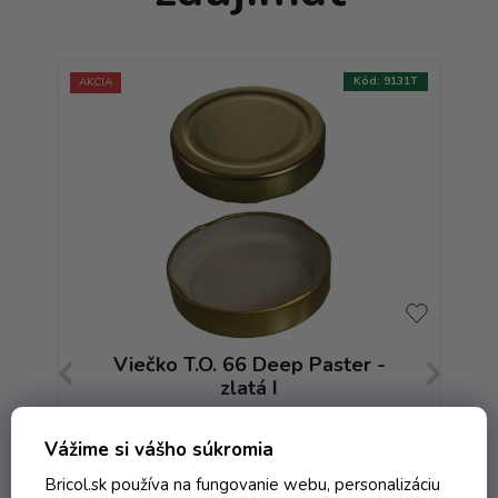
:
7345T
Kód:
9131T
AKCIA
AKCIA
rna
Viečko T.O. 66 Deep Paster -
mi
zlatá I
Skladom
Vážime si vášho súkromia
Bricol.sk používa na fungovanie webu, personalizáciu