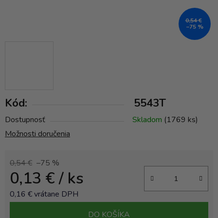
0,54 €
–75 %
Kód:
5543T
Dostupnosť
Skladom
(1769 ks)
Možnosti doručenia
0,54 €
–75 %
0,13 €
/ ks
0,16 € vrátane DPH
Jednotková cena:
DO KOŠÍKA