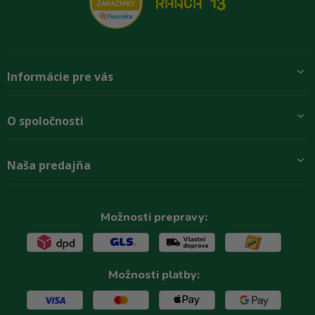
Informácie pre vás
Pridajte sa k nám
O spoločnosti
Preprava a platba
Obchodné podmienky
Aktuality
Naša predajňa
Rady zákazníkom
O firme
Paletové odbery so zľavou
Zastupenie značiek
Podmínky ochrany osobních údajů
Kontakty
Možnosti prepravy:
Možnosti platby: