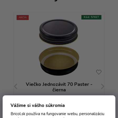
:
7410T
Kód:
5761T
AKCIA
NOVI
-
Viečko Jednozávit 70 Paster -
Vi
mi
čierna
Skladom
Vážime si vášho súkromia
Bricol.sk používa na fungovanie webu, personalizáciu
0,20 € vrátane DPH