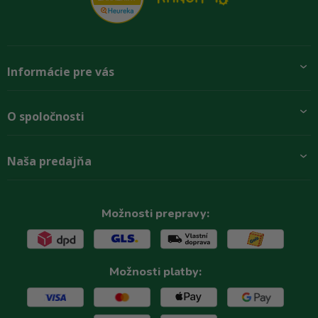
Informácie pre vás
Pridajte sa k nám
O spoločnosti
Preprava a platba
Obchodné podmienky
Aktuality
Naša predajňa
Rady zákazníkom
O firme
Paletové odbery so zľavou
Zastupenie značiek
Podmínky ochrany osobních údajů
Kontakty
Možnosti prepravy:
Možnosti platby: