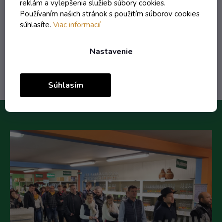
reklám a vylepšenia služieb súbory cookies.
0,16 €
/ ks
Používaním našich stránok s použitím súborov cookies
0,42 €
(-62%)
súhlasíte.
Viac informacií
Do košíka
Nastavenie
Súhlasím