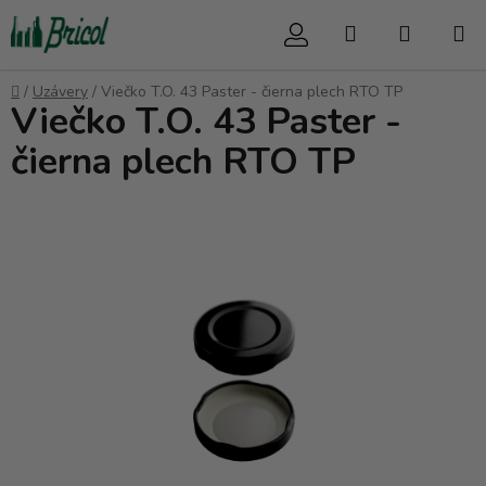
Prejsť
Hľadať
NÁKUP
na
obsah
KOŠÍK
Domov
/
Uzávery
/
Viečko T.O. 43 Paster - čierna plech RTO TP
Viečko T.O. 43 Paster -
čierna plech RTO TP