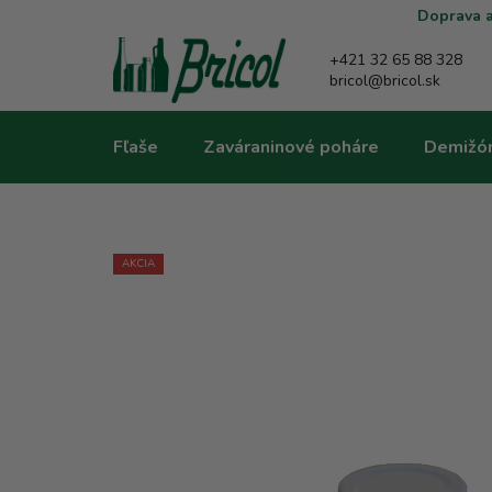
Prejsť
Doprava a
na
obsah
+421 32 65 88 328
bricol@bricol.sk
Fľaše
Zaváraninové poháre
Demižó
AKCIA