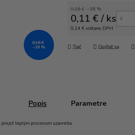
0,18 €
–38 %
0,11 €
/ ks
0,14 € vrátane DPH
Jednotková cena:
0,18 €
Tlač
Opýtať sa
–38 %
Popis
Parametre
l prejsť teplým procesom uzavretia.