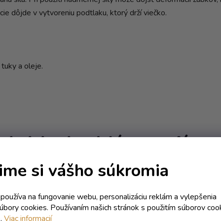
ie dôjde v vytvoreniu podtlaku, ktorý drží viečko.
tuky a oleje.
Mohlo by Vás zaujíma
ime si vášho súkromia
Kód:
3108T
Kód:
27
IA
AKCIA
k používa na fungovanie webu, personalizáciu reklám a vylepšenia
súbory cookies. Používaním našich stránok s použitím súborov coo
e.
Viac informacií