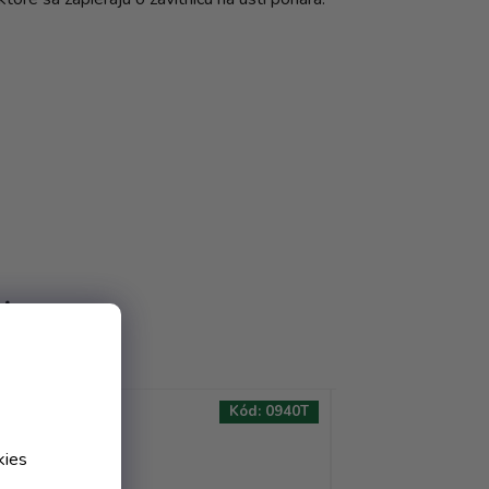
ť
54T
Kód:
0940T
AKCIA
AKCIA
kies