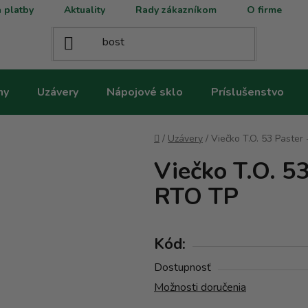
 platby
Aktuality
Rady zákazníkom
O firme
ny
Uzávery
Nápojové sklo
Príslušenstvo
Domov
/
Uzávery
/
Viečko T.O. 53 Paster
Viečko T.O. 53
RTO TP
Kód:
Dostupnosť
Možnosti doručenia