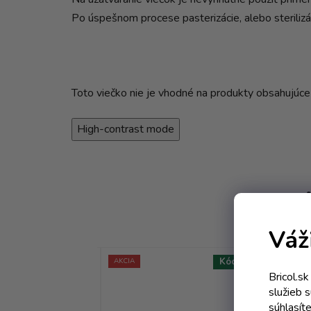
Po úspešnom procese pasterizácie, alebo sterilizác
Toto viečko nie je vhodné na produkty obsahujúce 
High-contrast mode
Váž
Kód:
3946T
Kód:
0487T
AKCIA
AKC
Bricol.s
služieb 
súhlasít