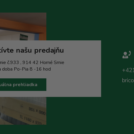
ívte našu predajňu
nie č.933 , 914 42 Horné Srnie
a doba Po-Pia 8 -16 hod
+421
bric
uálna prehliadka