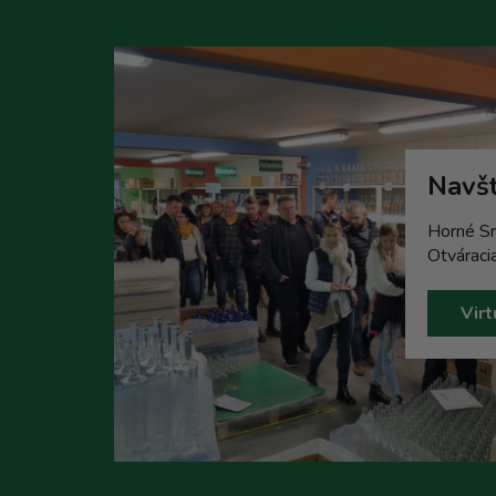
Navšt
Horné Sr
Otváraci
Virt