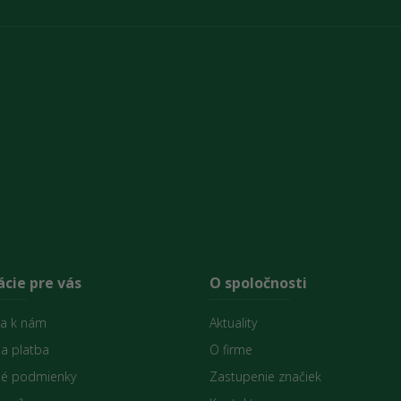
cie pre vás
O spoločnosti
sa k nám
Aktuality
 a platba
O firme
é podmienky
Zastupenie značiek