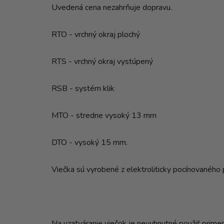
Uvedená cena nezahrňuje dopravu.
RTO - vrchný okraj plochý
RTS - vrchný okraj vystúpený
RSB - systém klik
MTO - stredne vysoký 13 mm
DTO - vysoký 15 mm.
Viečka sú vyrobené z elektroliticky pocínovaného 
Na uzatváranie viečok je nevyhnutné použiť primeran