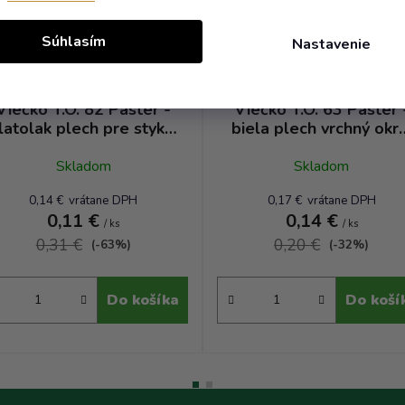
Súhlasím
Nastavenie
Viečko T.O. 82 Paster -
Viečko T.O. 63 Paster 
latolak plech pre styk s
biela plech vrchný okra
tukmi a olejmi RTS TP
plochý RTO TP
Skladom
Skladom
0,14 € vrátane DPH
0,17 € vrátane DPH
0,11 €
0,14 €
/ ks
/ ks
0,31 €
0,20 €
(-63%)
(-32%)
Do košíka
Do koší