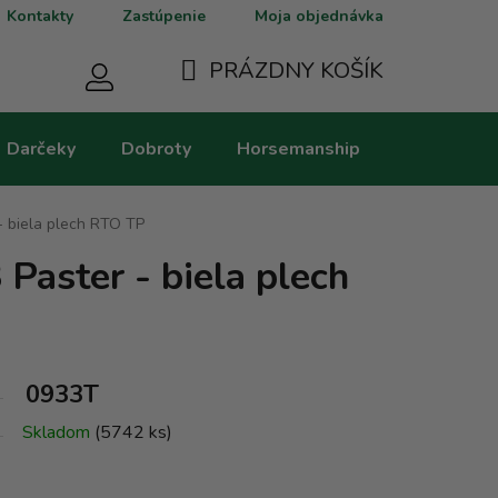
Kontakty
Zastúpenie
Moja objednávka
PRÁZDNY KOŠÍK
NÁKUPNÝ
Darčeky
Dobroty
Horsemanship
Kategorie
KOŠÍK
 - biela plech RTO TP
 Paster - biela plech
0933T
Skladom
(5742 ks)