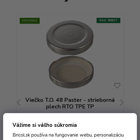
:
5761T
Kód:
8862T
NOVINKA
AKCIA
-
Viečko T.O. 48 Paster - strieborná
plech RTO TPE TP
Skladom
Vážime si vášho súkromia
Bricol.sk používa na fungovanie webu, personalizáciu