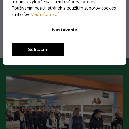
reklám a vylepšenia služieb súbory cookies.
0,25 € vrátane DPH
Používaním našich stránok s použitím súborov cookies
0,20 €
/ ks
súhlasíte.
Viac informacií
Do košíka
Nastavenie
Súhlasím