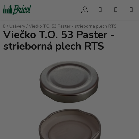
Prejsť
Hľadať
NÁKUP
na
obsah
KOŠÍK
Domov
/
Uzávery
/
Viečko T.O. 53 Paster - strieborná plech RTS
Viečko T.O. 53 Paster -
strieborná plech RTS