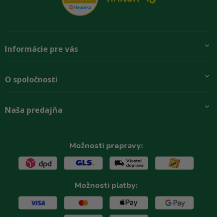
Informácie pre vás
Pridajte sa k nám
O spoločnosti
Preprava a platba
Obchodné podmienky
Aktuality
Naša predajňa
Rady zákazníkom
O firme
Paletové odbery so zľavou
Zastupenie značiek
Podmínky ochrany osobních údajů
Kontakty
Možnosti prepravy:
Možnosti platby: