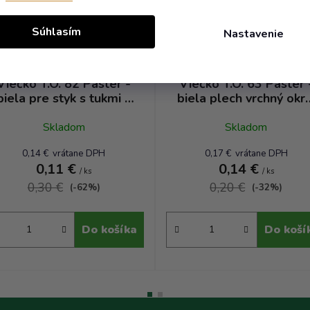
Súhlasím
Nastavenie
Viečko T.O. 82 Paster -
Viečko T.O. 63 Paster 
biela pre styk s tukmi a
biela plech vrchný okra
olejmi RTS TP
plochý RTO TP
Skladom
Skladom
0,14 € vrátane DPH
0,17 € vrátane DPH
0,11 €
0,14 €
/ ks
/ ks
0,30 €
0,20 €
(-62%)
(-32%)
Do košíka
Do koší