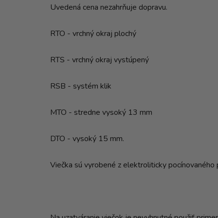
Uvedená cena nezahrňuje dopravu.
RTO - vrchný okraj plochý
RTS - vrchný okraj vystúpený
RSB - systém klik
MTO - stredne vysoký 13 mm
DTO - vysoký 15 mm.
Viečka sú vyrobené z elektroliticky pocínovaného 
Na uzatváranie viečok je nevyhnutné použiť primeran