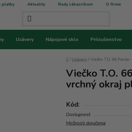
 platby
Aktuality
Rady zákazníkom
O firme
ny
Uzávery
Nápojové sklo
Príslušenstvo
Domov
/
Uzávery
/
Viečko T.O. 66 Paster
Viečko T.O. 66
vrchný okraj 
Kód:
Dostupnosť
Možnosti doručenia