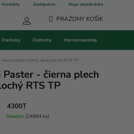
Kontakty
Zastúpenie
Moja objednávka
PRÁZDNY KOŠÍK
NÁKUPNÝ
Darčeky
Dobroty
Horsemanship
Kategorie
KOŠÍK
 - čierna plech vrchný okraj plochý RTS TP
 Paster - čierna plech
plochý RTS TP
4300T
Skladom
(24884 ks)