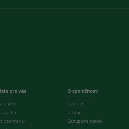
cie pre vás
O spoločnosti
sa k nám
Aktuality
 a platba
O firme
é podmienky
Zastupenie značiek