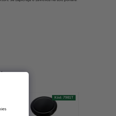
ť
54T
Kód:
7981T
AKCIA
AKCIA
kies