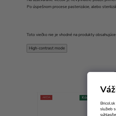
Po úspešnom procese pasterizácie, alebo sterilizác
Toto viečko nie je vhodné na produkty obsahujúce 
High-contrast mode
Váž
Kód:
3661T
Kód:
3108T
AKCIA
AKC
Bricol.s
služieb 
súhlasít