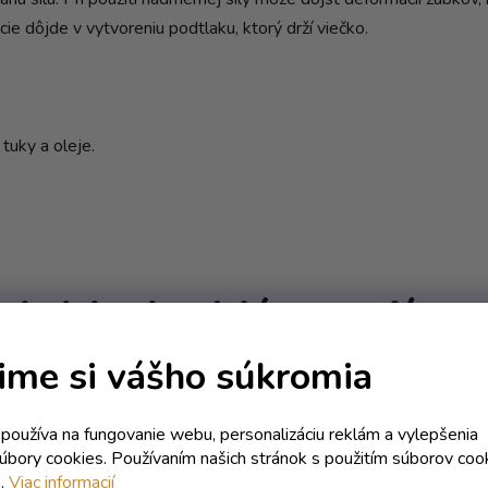
ie dôjde v vytvoreniu podtlaku, ktorý drží viečko.
tuky a oleje.
Mohlo by Vás zaujíma
ime si vášho súkromia
Kód:
0487T
Kód:
27
IA
AKCIA
k používa na fungovanie webu, personalizáciu reklám a vylepšenia
súbory cookies. Používaním našich stránok s použitím súborov coo
e.
Viac informacií