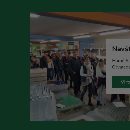
Navšt
Horné Sr
Otváraci
Virt