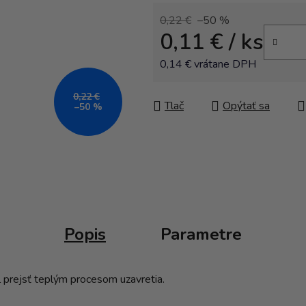
0,22 €
–50 %
0,11 €
/ ks
0,14 € vrátane DPH
Jednotková cena:
0,22 €
Tlač
Opýtať sa
–50 %
Popis
Parametre
l prejsť teplým procesom uzavretia.