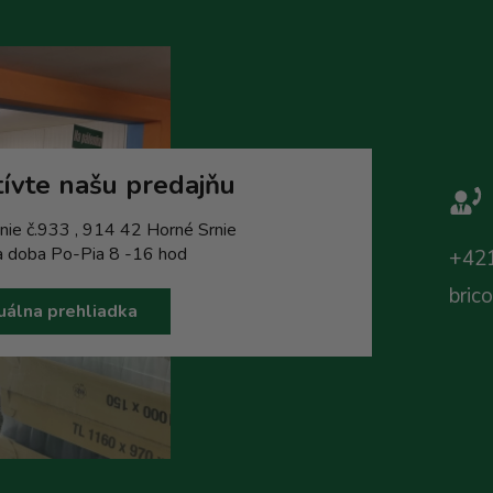
ívte našu predajňu
nie č.933 , 914 42 Horné Srnie
a doba Po-Pia 8 -16 hod
+421
bric
uálna prehliadka