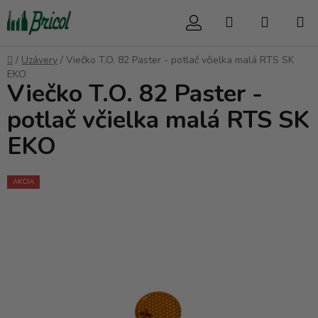
Prejsť
Hľadať
NÁKUP
na
obsah
KOŠÍK
Domov
/
Uzávery
/
Viečko T.O. 82 Paster - potlač včielka malá RTS SK
EKO
Viečko T.O. 82 Paster -
potlač včielka malá RTS SK
EKO
AKCIA