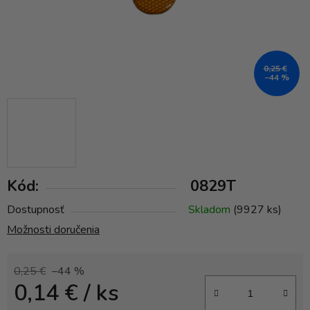
0,25 €
–44 %
Kód:
0829T
Dostupnosť
Skladom
(9927 ks)
Možnosti doručenia
0,25 €
–44 %
0,14 €
/ ks