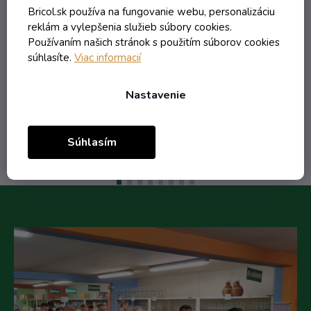
Skladom
Bricol.sk používa na fungovanie webu, personalizáciu
reklám a vylepšenia služieb súbory cookies.
0,17 € vrátane DPH
Používaním našich stránok s použitím súborov cookies
0,14 €
súhlasíte.
Viac informacií
/ ks
0,23 €
(-39%)
Nastavenie
Do košíka
Súhlasím