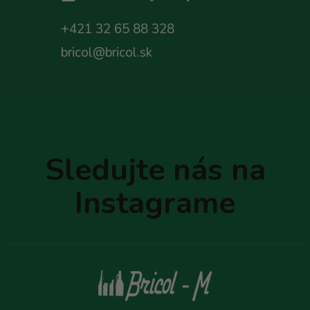
+421 32 65 88 328
bricol@bricol.sk
Z
á
p
Sledujte nás na
ä
t
Instagrame
i
e