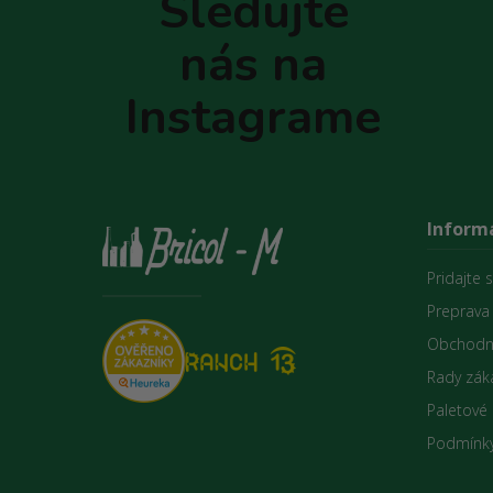
Sledujte
ä
t
nás na
i
e
Instagrame
Informá
Pridajte 
Preprava
Obchodn
Rady zák
Paletové
Podmínky