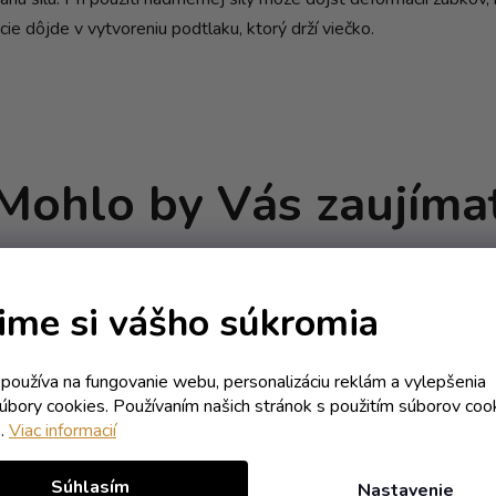
ie dôjde v vytvoreniu podtlaku, ktorý drží viečko.
Mohlo by Vás zaujíma
Kód:
5590T
Kód:
39
IA
AKCIA
ime si vášho súkromia
k používa na fungovanie webu, personalizáciu reklám a vylepšenia
súbory cookies. Používaním našich stránok s použitím súborov coo
e.
Viac informacií
Súhlasím
Nastavenie