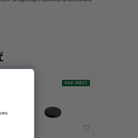
ť
46T
Kód:
3661T
AKCIA
AKCIA
kies