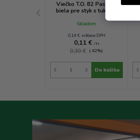
O. 58 Paster -
Viečko T.O. 82 Paster -
lech pre styk s
biela pre styk s tukmi a
K
lejmi RTO TP
olejmi RTS TP
kladom
Skladom
vrátane DPH
0,14 € vrátane DPH
14 €
0,11 €
/ ks
/ ks
 €
0,30 €
(-19%)
(-62%)
Do košíka
Do košíka