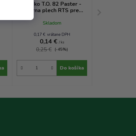
-
Viečko T.O. 82 Paster -
Viečko T.O. 
čierna plech RTS pre
Klik - čierna
e
styk s tukmi a olejmi
styk s tukmi
RS
Skladom
Sklad
0,17 € vrátane DPH
0,17 € vrá
0,14 €
0,14 
/ ks
0,25 €
0,25 €
(-45%)
ka
Do košíka