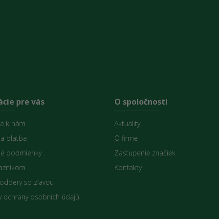
cie pre vás
O spoločnosti
sa k nám
Aktuality
 a platba
O firme
é podmienky
Zastupenie značiek
azníkom
Kontakty
 odbery so zľavou
 ochrany osobních údajů