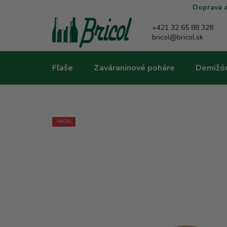
Prejsť
Doprava a
na
obsah
+421 32 65 88 328
bricol@bricol.sk
Fľaše
Zaváraninové poháre
Demižó
AKCIA