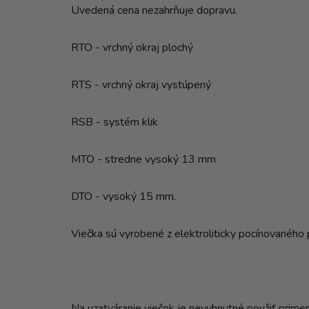
Uvedená cena nezahrňuje dopravu.
RTO - vrchný okraj plochý
RTS - vrchný okraj vystúpený
RSB - systém klik
MTO - stredne vysoký 13 mm
DTO - vysoký 15 mm.
Viečka sú vyrobené z elektroliticky pocínovaného 
Na uzatváranie viečok je nevyhnutné použiť primeran