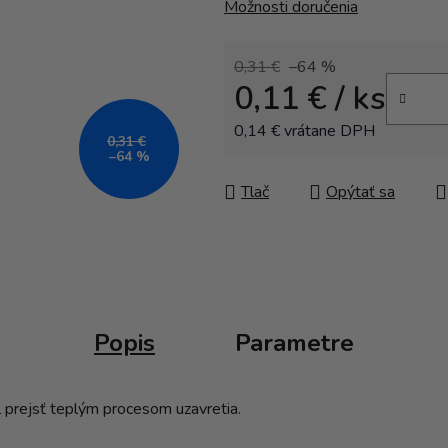
Možnosti doručenia
0,31 €
–64 %
0,11 €
/ ks
0,14 € vrátane DPH
0,31 €
–64 %
Jednotková cena:
Tlač
Opýtať sa
Popis
Parametre
l prejsť teplým procesom uzavretia.