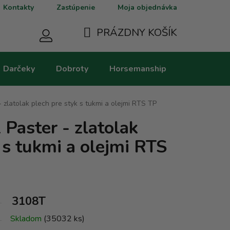
Kontakty
Zastúpenie
Moja objednávka
PRÁZDNY KOŠÍK
NÁKUPNÝ
Darčeky
Dobroty
Horsemanship
Kategorie
KOŠÍK
- zlatolak plech pre styk s tukmi a olejmi RTS TP
 Paster - zlatolak
 s tukmi a olejmi RTS
3108T
Skladom
(35032 ks)