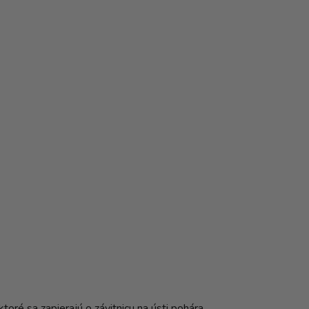
toré sa zapierajú o závitnicu na ústi pohára.