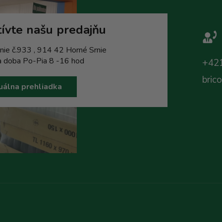
ívte našu predajňu
nie č.933 , 914 42 Horné Srnie
a doba Po-Pia 8 -16 hod
+421
bric
uálna prehliadka