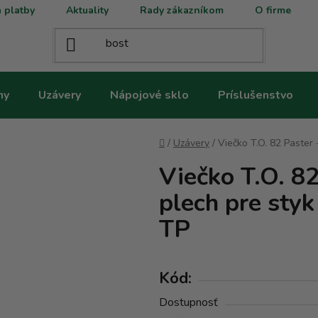
 platby
Aktuality
Rady zákazníkom
O firme
ny
Uzávery
Nápojové sklo
Príslušenstvo
Domov
/
Uzávery
/
Viečko T.O. 82 Paster 
Viečko T.O. 82
plech pre styk
TP
Kód:
Dostupnosť