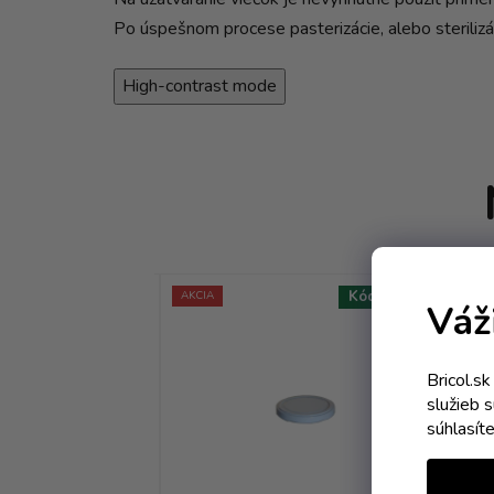
Po úspešnom procese pasterizácie, alebo sterilizác
High-contrast mode
Kód:
3881T
Kód:
0487T
AKCIA
AKC
Váž
Bricol.s
služieb 
súhlasít