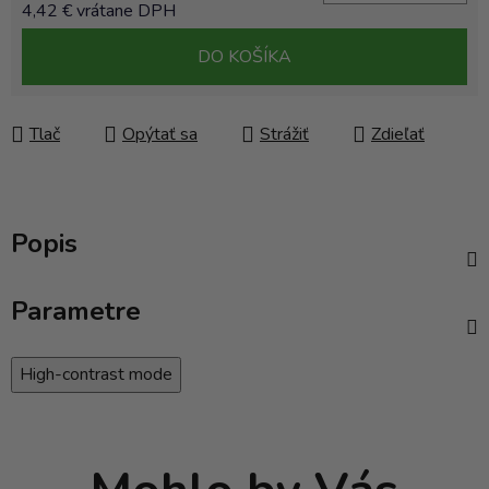
4,42 € vrátane DPH
Jednotková cena:
DO KOŠÍKA
Tlač
Opýtať sa
Strážiť
Zdieľať
Popis
Parametre
High-contrast mode