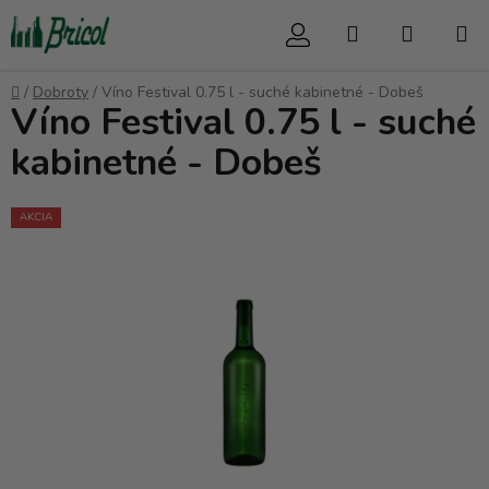
Prejsť
Hľadať
NÁKUP
na
obsah
KOŠÍK
Domov
/
Dobroty
/
Víno Festival 0.75 l - suché kabinetné - Dobeš
Víno Festival 0.75 l - suché
kabinetné - Dobeš
AKCIA