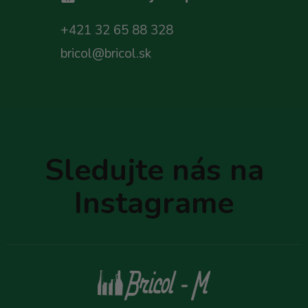
+421 32 65 88 328
bricol@bricol.sk
Z
á
p
Sledujte nás na
ä
t
Instagrame
i
e