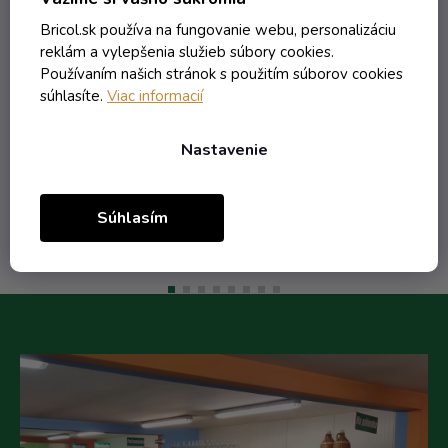
Skladom
Bricol.sk používa na fungovanie webu, personalizáciu
reklám a vylepšenia služieb súbory cookies.
Používaním našich stránok s použitím súborov cookies
9,89 € vrátane DPH
súhlasíte.
Viac informacií
8,04 €
/ ks
10,45 €
(-23%)
Nastavenie
Do košíka
Súhlasím