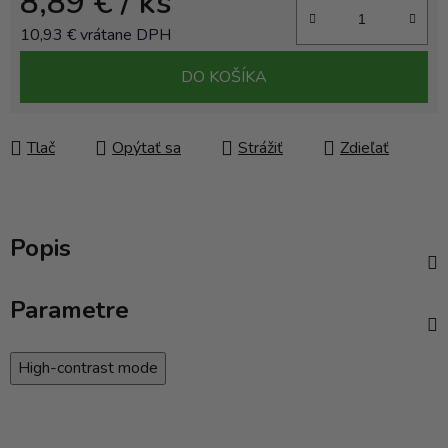
8,89 €
/ ks
10,93 € vrátane DPH
Jednotková cena:
DO KOŠÍKA
Tlač
Opýtať sa
Strážiť
Zdieľať
Popis
Parametre
High-contrast mode