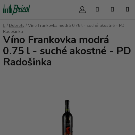
Prejsť
Hľadať
NÁKUP
na
obsah
KOŠÍK
Domov
/
Dobroty
/
Víno Frankovka modrá 0.75 l - suché akostné - PD
Radošinka
Víno Frankovka modrá
0.75 l - suché akostné - PD
Radošinka