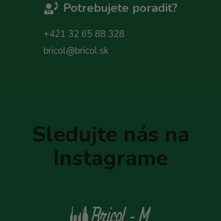
Potrebujete poradit?
+421 32 65 88 328
bricol@bricol.sk
Z
á
p
Sledujte nás na
ä
t
Instagrame
i
e