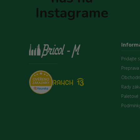
e
Instagrame
Informá
Pridajte 
Preprava
Obchodn
Rady zák
Paletové
Podmínky