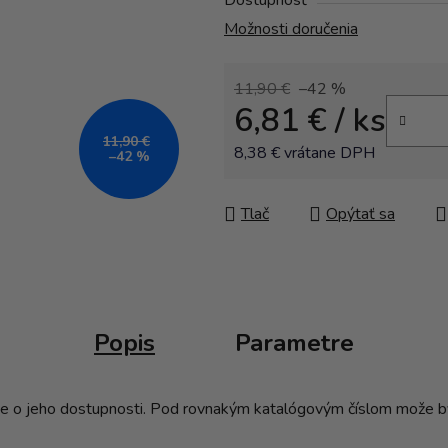
Dostupnosť
Možnosti doručenia
11,90 €
–42 %
6,81 €
/ ks
11,90 €
8,38 € vrátane DPH
–42 %
Jednotková cena:
Tlač
Opýtať sa
Popis
Parametre
ujte o jeho dostupnosti. Pod rovnakým katalógovým číslom može by