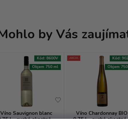
Mohlo by Vás zaujíma
Kód:
8600V
Kód:
90
AKCIA
Objem 750 ml
Objem 750
Víno Sauvignon blanc
Víno Chardonnay BIO
0.75 l - suché akostné -
0.75 l - suché akostné 
Velkeer
Natural