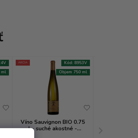
ť
24V
Kód:
8953V
AKCIA
AKCIA
 ml
Objem 750 ml
Víno Sauvignon BIO 0.75
Víno Pinot Gris 0.7
-
l - suché akostné -
suché akostné
Natural