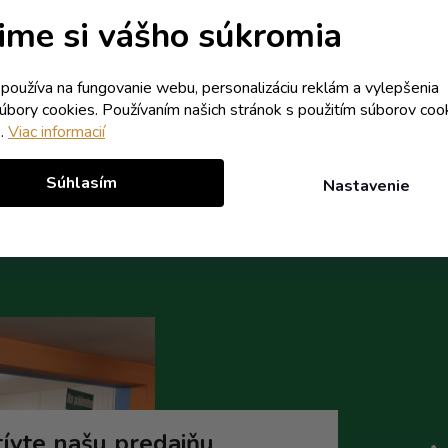
Skladom
Skladom
ime si vášho súkromia
9,74 € vrátane DPH
7,92 €
8,93 € vrátane DPH
/ ks
k používa na fungovanie webu, personalizáciu reklám a vylepšenia
7,26 €
9,13 €
(-13%)
/ ks
súbory cookies. Používaním našich stránok s použitím súborov coo
e.
Viac informacií
Do košíka
Do koší
Súhlasím
Nastavenie
ívte našu predajňu