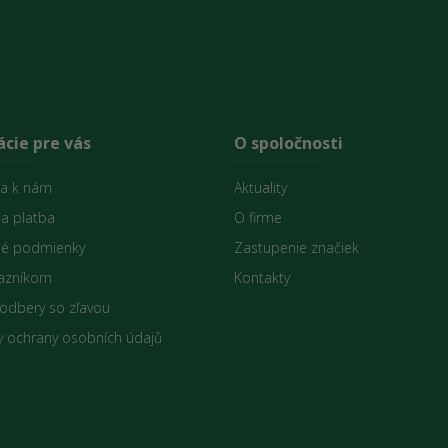
cie pre vás
O spoločnosti
sa k nám
Aktuality
 a platba
O firme
é podmienky
Zastupenie značiek
azníkom
Kontakty
 odbery so zľavou
 ochrany osobních údajů