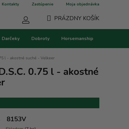
Kontakty
Zastúpenie
Moja objednávka
PRÁZDNY KOŠÍK
NÁKUPNÝ
Darčeky
Dobroty
Horsemanship
Kategorie
KOŠÍK
.75 l - akostné suché - Velkeer
D.S.C. 0.75 l - akostné
er
8153V