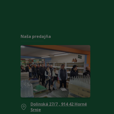
Naša predajňa
Dolinská 27/7 , 914 42 Horné
Srnie