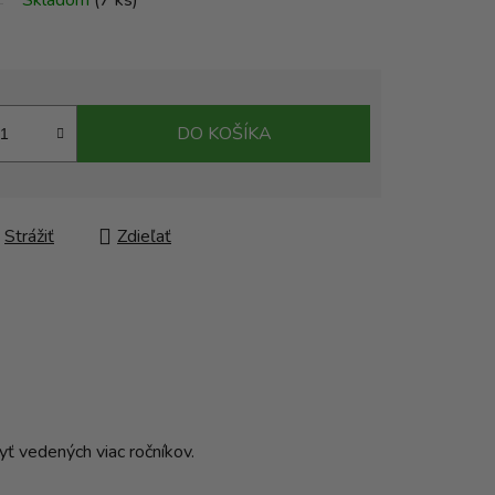
Skladom
(7 ks)
DO KOŠÍKA
Strážiť
Zdieľať
ť vedených viac ročníkov.