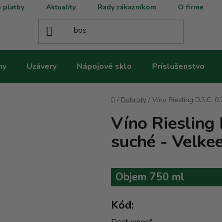
 platby
Aktuality
Rady zákazníkom
O firme
ny
Uzávery
Nápojové sklo
Príslušenstvo
Domov
/
Dobroty
/
Víno Riesling D.S.C. 0
Víno Riesling 
suché - Velke
Objem 750 ml
Kód: