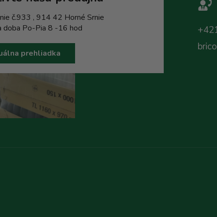
nie č.933 , 914 42 Horné Srnie
a doba Po-Pia 8 -16 hod
+421
bric
uálna prehliadka