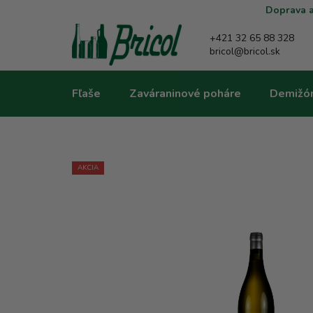
Prejsť
Doprava a
na
obsah
+421 32 65 88 328
bricol@bricol.sk
Fľaše
Zaváraninové poháre
Demižó
AKCIA