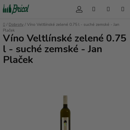
Prejsť
Hľadať
NÁKUP
na
obsah
KOŠÍK
Domov
/
Dobroty
/
Víno Veltlínské zelené 0.75 l - suché zemské - Jan
Plaček
Víno Veltlínské zelené 0.75
l - suché zemské - Jan
Plaček