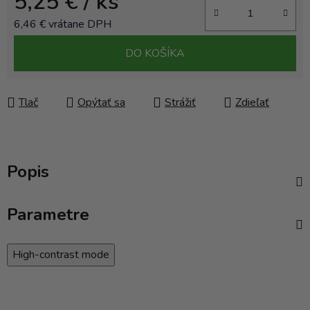
5,25 €
/ ks
6,46 € vrátane DPH
Jednotková cena:
DO KOŠÍKA
Tlač
Opýtať sa
Strážiť
Zdieľať
Popis
Parametre
High-contrast mode