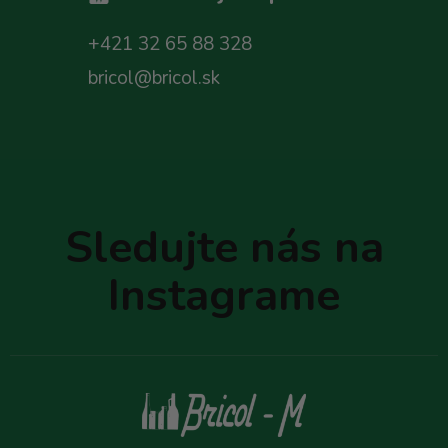
+421 32 65 88 328
bricol@bricol.sk
Z
á
p
Sledujte nás na
ä
t
Instagrame
i
e