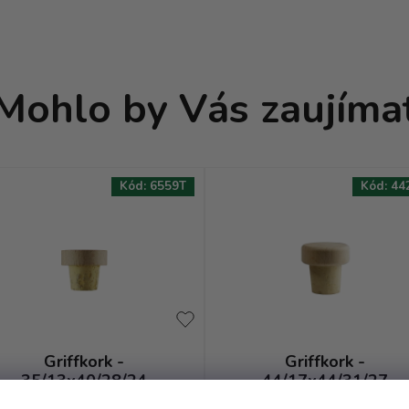
Mohlo by Vás zaujíma
Kód:
6559T
Kód:
44
Griffkork -
Griffkork -
35/13x40/28/24
44/17x44/31/27
prírodný kónická
prírodný kónický z 091