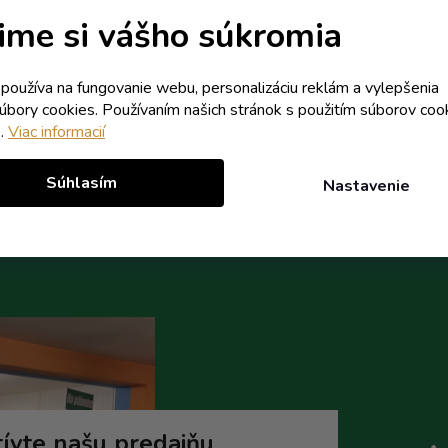
erný sklad - dodanie do 10 dní
Skladom
ime si vášho súkromia
2,19 € vrátane DPH
1,82 € vrátane DPH
k používa na fungovanie webu, personalizáciu reklám a vylepšenia
1,78 €
1,48 €
/ ks
/ ks
súbory cookies. Používaním našich stránok s použitím súborov coo
e.
Viac informacií
Do košíka
Do koší
Súhlasím
Nastavenie
ívte našu predajňu