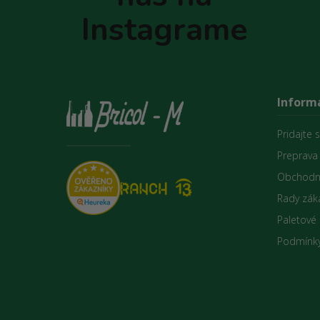
e
Instagrame
Informá
Pridajte 
Preprava
Obchodn
Rady zák
Paletové
Podmínky