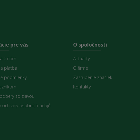
cie pre vás
O spoločnosti
sa k nám
Aktuality
 a platba
O firme
é podmienky
Zastupenie značiek
azníkom
Kontakty
 odbery so zľavou
 ochrany osobních údajů