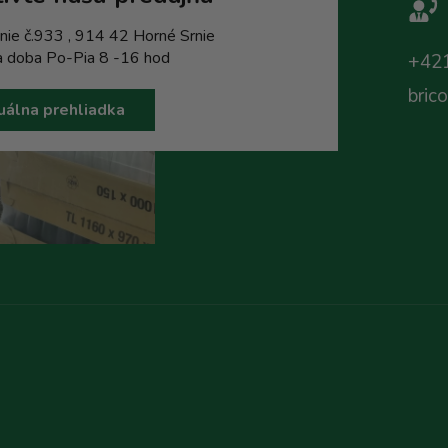
nie č.933 , 914 42 Horné Srnie
a doba Po-Pia 8 -16 hod
+421
bric
uálna prehliadka