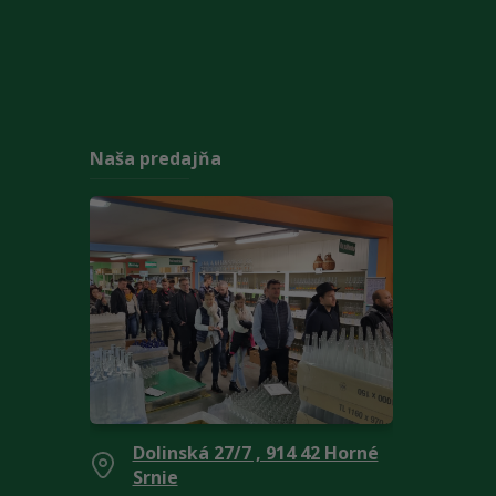
Naša predajňa
Dolinská 27/7 , 914 42 Horné
Srnie