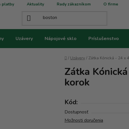
 platby
Aktuality
Rady zákazníkom
O firme
ny
Uzávery
Nápojové sklo
Príslušenstvo
Domov
/
Uzávery
/
Zátka Kónická - 24 x 
Zátka Kónická 
korok
Kód:
Dostupnosť
Možnosti doručenia