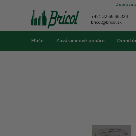
Prejsť
Doprava a
na
obsah
+421 32 65 88 328
bricol@bricol.sk
Fľaše
Zaváraninové poháre
Demižó