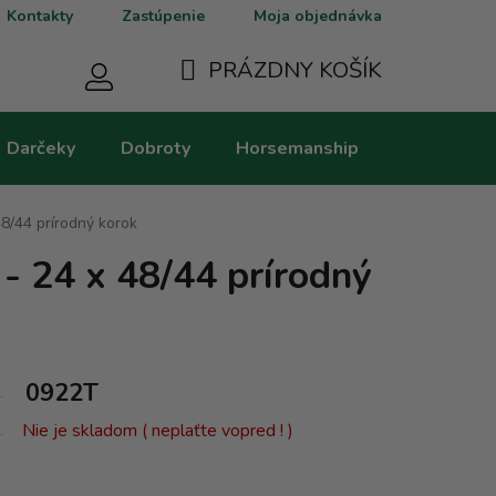
Kontakty
Zastúpenie
Moja objednávka
PRÁZDNY KOŠÍK
NÁKUPNÝ
Darčeky
Dobroty
Horsemanship
Kategorie
KOŠÍK
48/44 prírodný korok
- 24 x 48/44 prírodný
0922T
Nie je skladom ( neplaťte vopred ! )