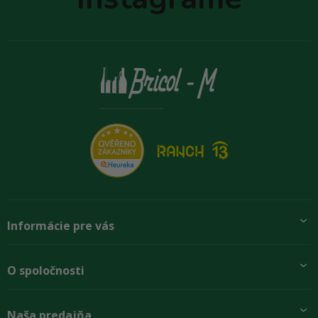
i
e
Informácie pre vás
Pridajte sa k nám
O spoločnosti
Preprava a platba
Obchodné podmienky
Aktuality
Naša predajňa
Rady zákazníkom
O firme