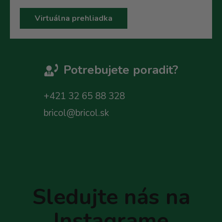
Virtuálna prehliadka
Potrebujete poradit?
+421 32 65 88 328
bricol@bricol.sk
Z
á
p
Sledujte nás na
ä
t
Instagrame