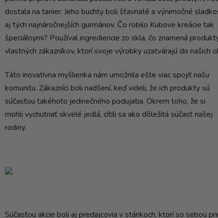
dostala na tanier. Jeho buchty boli šťavnaté a výnimočné sladkos
aj tých najnáročnejších gurmánov. Čo robilo Kubove kreácie tak
špeciálnymi? Používal ingrediencie zo skla, čo znamená produkt
vlastných zákazníkov, ktorí svoje výrobky uzatvárajú do našich o
Táto inovatívna myšlienka nám umožnila ešte viac spojiť našu
komunitu. Zákazníci boli nadšení, keď videli, že ich produkty sú
súčasťou takéhoto jedinečného podujatia. Okrem toho, že si
mohli vychutnať skvelé jedlá, cítili sa ako dôležitá súčasť našej
rodiny.
Súčasťou akcie boli aj predajcovia v stánkoch, ktorí so sebou prin