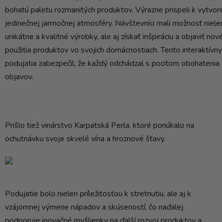
bohatú paletu rozmanitých produktov. Výrazne prispeli k vytvor
jedinečnej jarmočnej atmosféry. Návštevníci mali možnosť niele
unikátne a kvalitné výrobky, ale aj získať inšpiráciu a objaviť no
použitia produktov vo svojich domácnostiach. Tento interaktívn
podujatia zabezpečil, že každý odchádzal s pocitom obohatenia 
objavov.
Prišlo tiež vinárstvo Karpatská Perla, ktoré ponúkalo na
ochutnávku svoje skvelé vína a hroznové šťavy.
Podujatie bolo nielen príležitosťou k stretnutiu, ale aj k
vzájomnej výmene nápadov a skúseností, čo naďalej
podporuje inovačné myšlienky na ďalší rozvoj produktov a