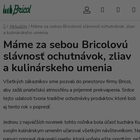
Prejsť
Hľadať
NÁKU
na
obsah
KOŠÍK
Domov
/
Aktuality
/
Máme za sebou Bricolovú slávnosť ochutnávok, zliav
a kulinárskeho umenia
Máme za sebou Bricolovú
slávnosť ochutnávok, zliav
a kulinárskeho umenia
Všetkých zákazníkov sme pozvali do priestorov firmy Bricol,
aby zažili priateľskú atmosféru a príjemné prekvapenia. Srdce
tejto udalosti tvoria tradične ochutnávky produktov, ktoré boli
aj tento rok v popredí.
Jednou z najväčších noviniek tohto ročníka bola účasť kuchára Ku
svojím kulinárskym umením učaroval všetkým návštevníkom. Na
panvici pripravil dokonalú paellu, ktorá voňala ešte predtým, ne