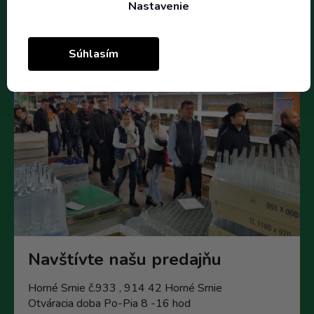
Nastavenie
Súhlasím
Navštívte našu predajňu
Horné Srnie č.933 , 914 42 Horné Srnie
Otváracia doba Po-Pia 8 -16 hod