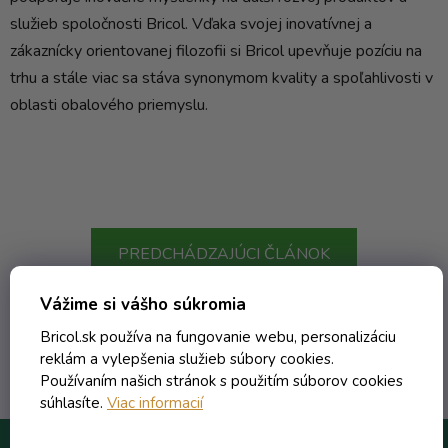
služieb spoločnosti Bricol. Vďaka svojej inovatívnej a
zákaznícky orientovanej filozofii si Bricol upevňuje pozíciu na
trhu a stále viac sa stáva synonymom kvality a spoľahlivosti v
oblasti obalového priemyslu.
PREDCHÁDZAJÚCI ČLÁNOK
Vážime si vášho súkromia
ĎALŠÍ ČLÁNOK
Bricol.sk používa na fungovanie webu, personalizáciu
reklám a vylepšenia služieb súbory cookies.
Používaním našich stránok s použitím súborov cookies
súhlasíte.
Viac informacií