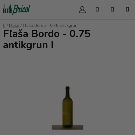
Prejsť
Hľadať
NÁKUP
na
obsah
KOŠÍK
Domov
/
Fľaše
/
Fľaša Bordo - 0.75 antikgrun I
Fľaša Bordo - 0.75
antikgrun I