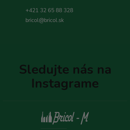
+421 32 65 88 328
bricol@bricol.sk
Z
á
p
Sledujte nás na
ä
t
Instagrame
i
e