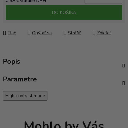
0,59 € vrátane DPH
Jednotková cena:
DO KOŠÍKA
Tlač
Opýtať sa
Strážiť
Zdieľať
Popis
Parametre
High-contrast mode
Mohlo by Vás