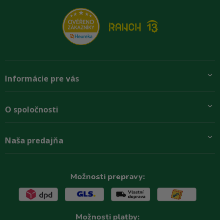
Informácie pre vás
Pridajte sa k nám
O spoločnosti
Preprava a platba
Obchodné podmienky
Aktuality
Naša predajňa
Rady zákazníkom
O firme
Paletové odbery so zľavou
Zastupenie značiek
Podmínky ochrany osobních údajů
Kontakty
Možnosti prepravy:
Možnosti platby: