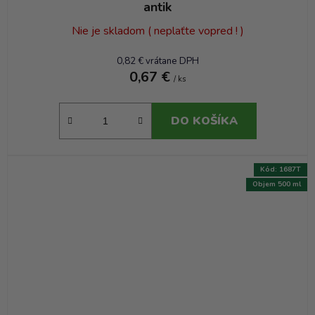
antik
Nie je skladom ( neplaťte vopred ! )
0,82 € vrátane DPH
0,67 €
/ ks
DO KOŠÍKA
Kód:
1687T
Objem 500 ml