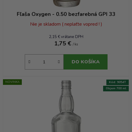
v
Fľaša Oxygen - 0.50 bezfarebná GPI 33
Nie je skladom ( neplaťte vopred ! )
2,15 € vrátane DPH
1,75 €
/ ks
DO KOŠÍKA
NOVINKA
Kód:
9054T
Objem 700 ml