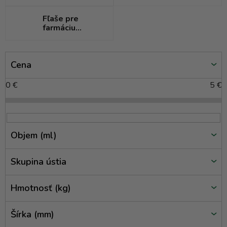
Fľaše pre
farmáciu
(medicínky)
V
Cena
ý
p
0
€
5
€
i
s
p
r
Objem (ml)
o
d
Skupina ústia
u
k
Hmotnosť (kg)
t
o
Šírka (mm)