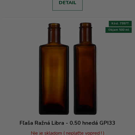
DETAIL
Kód:
7997T
Objem 500 ml
Fľaša Ražná Libra - 0.50 hnedá GPI33
Nie je skladom ( neplaťte vopred ! )