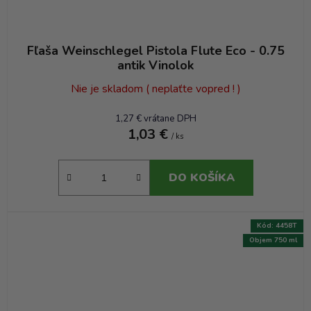
Fľaša Weinschlegel Pistola Flute Eco - 0.75
antik Vinolok
Nie je skladom ( neplaťte vopred ! )
1,27 € vrátane DPH
1,03 €
/ ks
DO KOŠÍKA
Kód:
4458T
Objem 750 ml