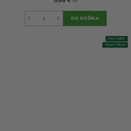
0,66 €
/ ks
DO KOŠÍKA
Kód:
1442T
Objem 750 ml