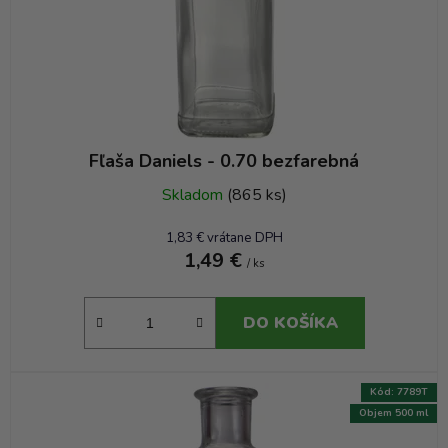
Fľaša Daniels - 0.70 bezfarebná
Skladom
(865 ks)
1,83 € vrátane DPH
1,49 €
/ ks
DO KOŠÍKA
Kód:
7789T
Objem 500 ml