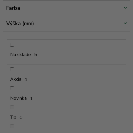
v
Farba
Výška (mm)
Na sklade
5
Akcia
1
Novinka
1
Tip
0