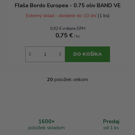
Fľaša Bordo Europea - 0.75 oliv BAND VE
Externý sklad - dodanie do 10 dní
(1 ks)
0,92 € vrátane DPH
0,75 €
/ ks
DO KOŠÍKA
20
položiek celkom
O
v
l
á
d
a
1600+
Predaj
c
položiek skladom
od 1 ks
i