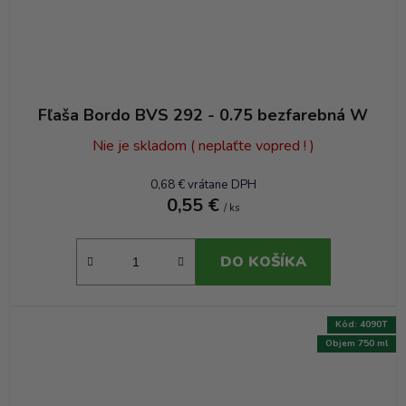
Fľaša Bordo BVS 292 - 0.75 bezfarebná W
Nie je skladom ( neplaťte vopred ! )
0,68 € vrátane DPH
0,55 €
/ ks
DO KOŠÍKA
Kód:
4090T
Objem 750 ml