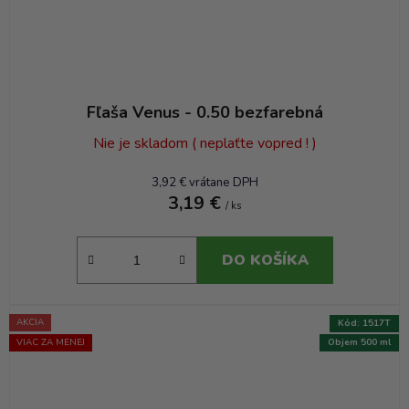
Fľaša Venus - 0.50 bezfarebná
Nie je skladom ( neplaťte vopred ! )
3,92 € vrátane DPH
3,19 €
/ ks
DO KOŠÍKA
AKCIA
Kód:
1517T
VIAC ZA MENEJ
Objem 500 ml