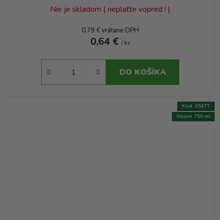
Nie je skladom ( neplaťte vopred ! )
0,79 € vrátane DPH
0,64 €
/ ks
DO KOŠÍKA
Kód:
2537T
Objem 750 ml