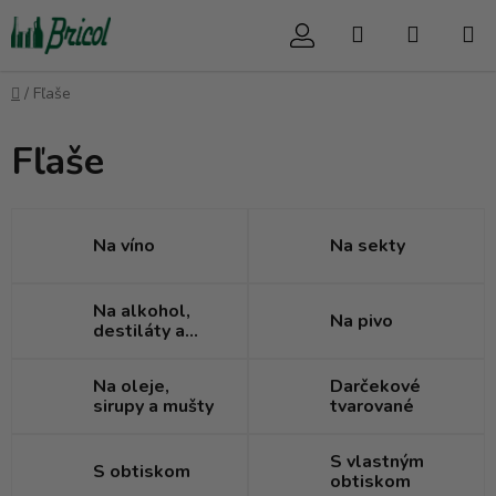
Prejsť
Hľadať
NÁKUP
na
obsah
KOŠÍK
Domov
/
Fľaše
Fľaše
Na víno
Na sekty
Na alkohol,
Na pivo
destiláty a
likéry
Na oleje,
Darčekové
sirupy a mušty
tvarované
S vlastným
S obtiskom
obtiskom