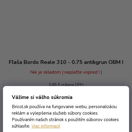
Fľaša Bordo Reale 310 - 0.75 antikgrun OBM I
Nie je skladom ( neplaťte vopred ! )
0,85 € vrátane DPH
0,69 €
/ ks
Vážime si vášho súkromia
Bricol.sk používa na fungovanie webu, personalizáciu
DO KOŠÍKA
reklám a vylepšenia služieb súbory cookies.
Používaním našich stránok s použitím súborov cookies
súhlasíte.
Viac informacií
Kód:
6469T