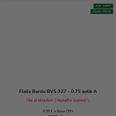
Kód:
2865T
Objem 750 ml
Fľaša Bordo BVS 327 - 0.75 antik A
Nie je skladom ( neplaťte vopred ! )
0,95 € vrátane DPH