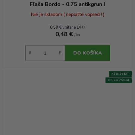
Fľaša Bordo - 0.75 antikgrun I
Nie je skladom ( neplaťte vopred ! )
0,59 € vrátane DPH
0,48 €
/ ks
DO KOŠÍKA
Kód:
3543T
Objem 750 ml