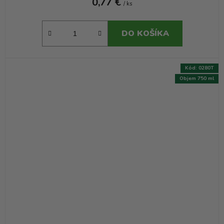
0,77 €
/ ks
DO KOŠÍKA
Kód:
0280T
Objem 750 ml