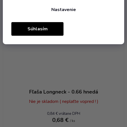
Objem 660 ml
Nastavenie
Súhlasím
Fľaša Longneck - 0.66 hnedá
Nie je skladom ( neplaťte vopred ! )
0,84 € vrátane DPH
0,68 €
/ ks