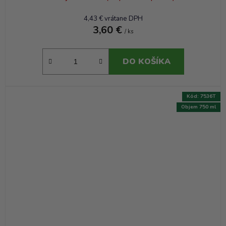
4,43 € vrátane DPH
3,60 €
/ ks
DO KOŠÍKA
Kód:
7536T
Objem 750 ml