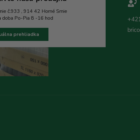
nie č.933 , 914 42 Horné Srnie
a doba Po-Pia 8 -16 hod
+421
bric
uálna prehliadka