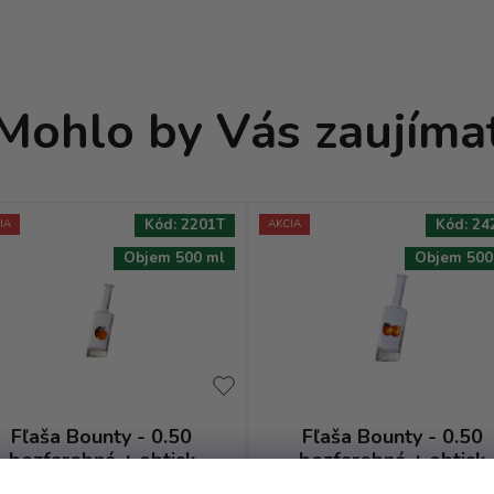
Mohlo by Vás zaujíma
Kód:
2201T
Kód:
24
IA
AKCIA
Objem 500 ml
Objem 500
Fľaša Bounty - 0.50
Fľaša Bounty - 0.50
bezfarebná + obtisk
bezfarebná + obtisk
marhuľa s lístkom
jablká 2 červeno žlté