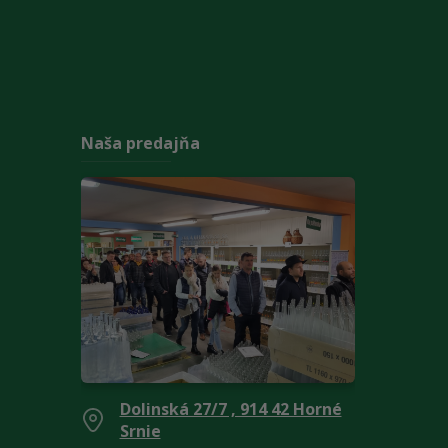
Naša predajňa
Dolinská 27/7 , 914 42 Horné
Srnie