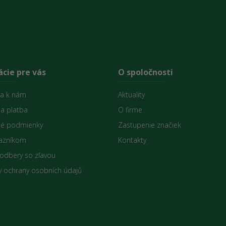
cie pre vás
O spoločnosti
sa k nám
Aktuality
 a platba
O firme
é podmienky
Zastupenie značiek
azníkom
Kontakty
 odbery so zľavou
 ochrany osobních údajů