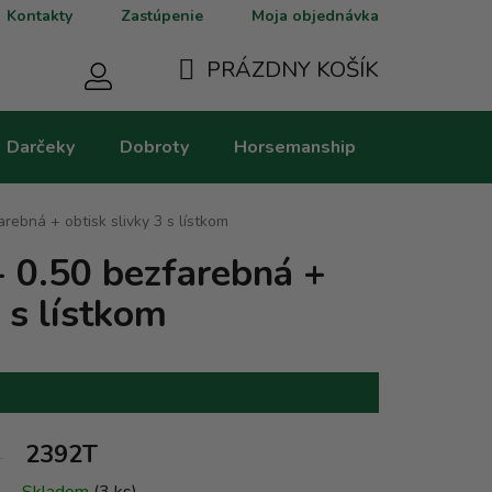
Kontakty
Zastúpenie
Moja objednávka
PRÁZDNY KOŠÍK
NÁKUPNÝ
Darčeky
Dobroty
Horsemanship
Kategorie
KOŠÍK
rebná + obtisk slivky 3 s lístkom
- 0.50 bezfarebná +
3 s lístkom
2392T