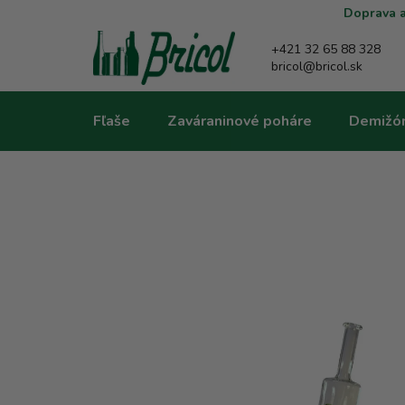
Prejsť
Doprava a
na
obsah
+421 32 65 88 328
bricol@bricol.sk
Fľaše
Zaváraninové poháre
Demižó