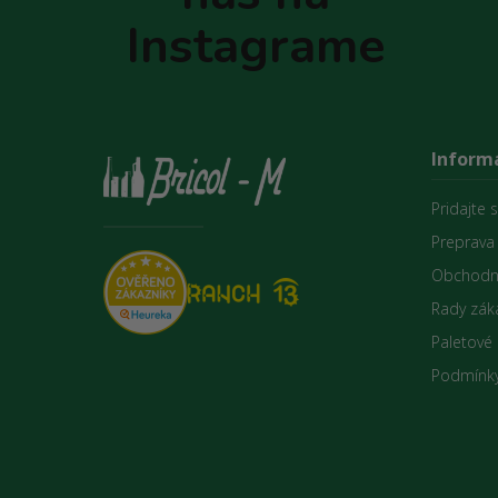
e
Instagrame
Informá
Pridajte 
Preprava
Obchodn
Rady zák
Paletové
Podmínky