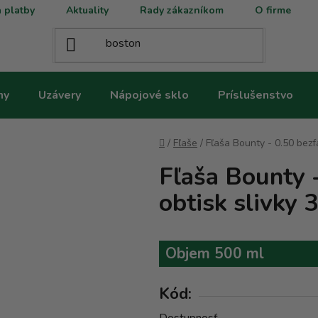
 platby
Aktuality
Rady zákazníkom
O firme
ny
Uzávery
Nápojové sklo
Príslušenstvo
Domov
/
Fľaše
/
Fľaša Bounty - 0.50 bezfa
Fľaša Bounty 
obtisk slivky 
Objem 500 ml
Kód: