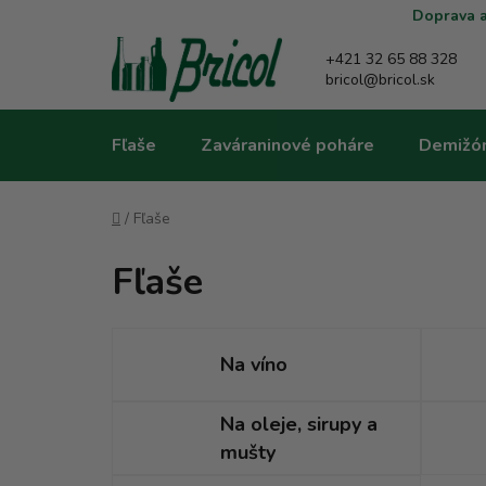
Prejsť
Doprava a
na
obsah
+421 32 65 88 328
bricol@bricol.sk
Fľaše
Zaváraninové poháre
Demižó
Domov
/
Fľaše
Fľaše
Na víno
Na oleje, sirupy a
mušty