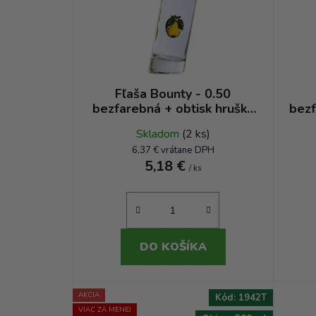
Fľaša Bounty - 0.50
bezfarebná + obtisk hruška
bezf
žltá 2 listy
Skladom
(2 ks)
6,37 € vrátane DPH
5,18 €
/ ks
DO KOŠÍKA
AKCIA
Kód:
1942T
VIAC ZA MENEJ