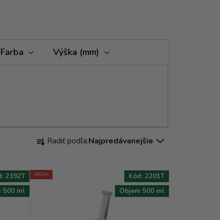
Farba
Výška (mm)
R
Radiť podľa:
Najpredávanejšie
a
d
e
AKCIA
d:
2392T
Kód:
2201T
n
 500 ml
Objem 500 ml
i
e