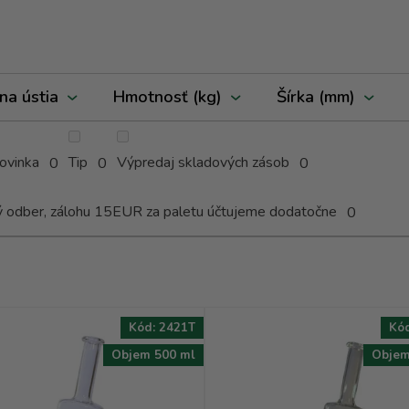
na ústia
Hmotnosť (kg)
Šírka (mm)
ovinka
Tip
Výpredaj skladových zásob
0
0
0
ý odber, zálohu 15EUR za paletu účtujeme dodatočne
0
Kód:
2421T
Kó
Objem 500 ml
Objem