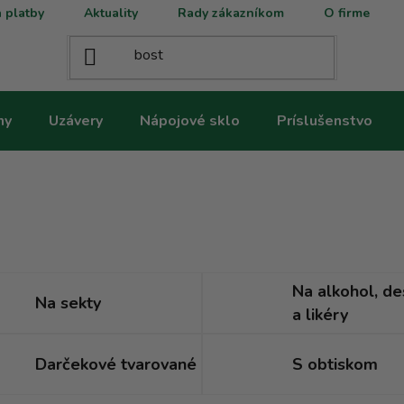
 platby
Aktuality
Rady zákazníkom
O firme
ny
Uzávery
Nápojové sklo
Príslušenstvo
Na alkohol, de
Na sekty
a likéry
Darčekové tvarované
S obtiskom