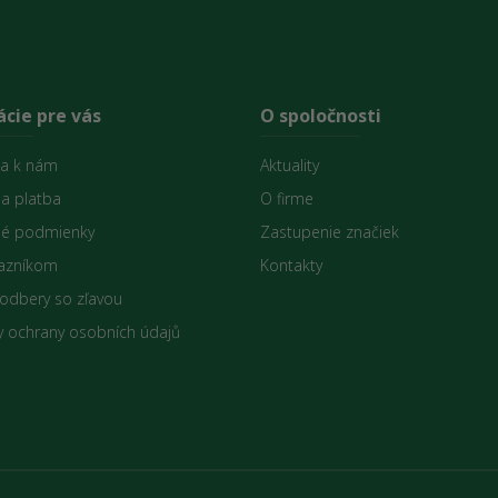
cie pre vás
O spoločnosti
sa k nám
Aktuality
 a platba
O firme
é podmienky
Zastupenie značiek
azníkom
Kontakty
 odbery so zľavou
 ochrany osobních údajů