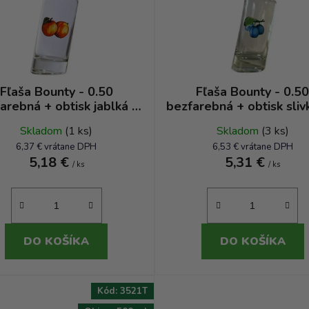
Fľaša Bounty - 0.50
Fľaša Bounty - 0.5
arebná + obtisk jablká 2
bezfarebná + obtisk sliv
červeno žlté
lístkom
Skladom
(1 ks)
Skladom
(3 ks)
6,37 € vrátane DPH
6,53 € vrátane DPH
5,18 €
5,31 €
/ ks
/ ks
DO KOŠÍKA
DO KOŠÍKA
Kód:
3521T