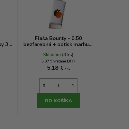
p
r
o
d
u
k
0
Fľaša Bounty - 0.50
ky 3 s
bezfarebná + obtisk marhuľa
t
s lístkom
o
Skladom
(3 ks)
v
6,37 € vrátane DPH
5,18 €
/ ks
DO KOŠÍKA