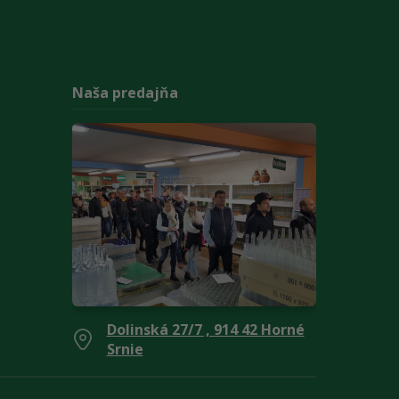
Naša predajňa
Dolinská 27/7 , 914 42 Horné
Srnie