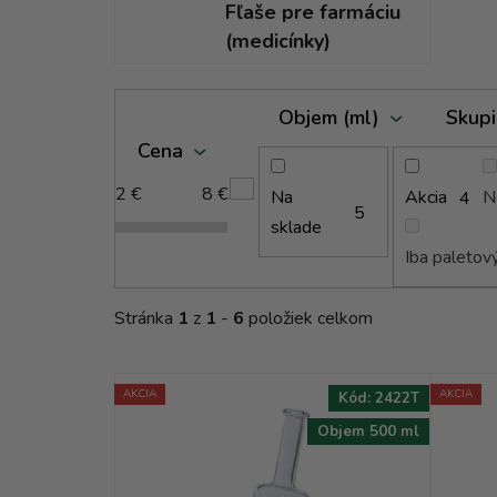
Fľaše pre farmáciu
(medicínky)
V
Objem (ml)
Skupi
ý
Cena
p
i
2
€
8
€
Na
Akcia
N
4
s
5
sklade
p
Iba paletov
r
o
Stránka
1
z
1
-
6
položiek celkom
d
u
k
AKCIA
AKCIA
Kód:
2422T
t
Objem 500 ml
o
v