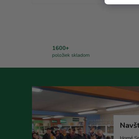
1600+
položiek skladom
Navšt
Horné Sr