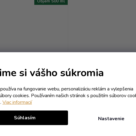
Objem 500 ml
Fľaša Bounty - 0.50
farebná + logo Alldoor
ime si vášho súkromia
vky 2 s lístkami chránená
 nedostupné (zákazková výroba)
k používa na fungovanie webu, personalizáciu reklám a vylepšenia
súbory cookies. Používaním našich stránok s použitím súborov coo
9,36 € vrátane DPH
e.
Viac informacií
7,61 €
/ ks
Súhlasím
Nastavenie
DETAIL