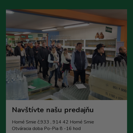
v
ý
p
i
s
u
Navštívte našu predajňu
Horné Srnie č.933 , 914 42 Horné Srnie
Otváracia doba Po-Pia 8 -16 hod