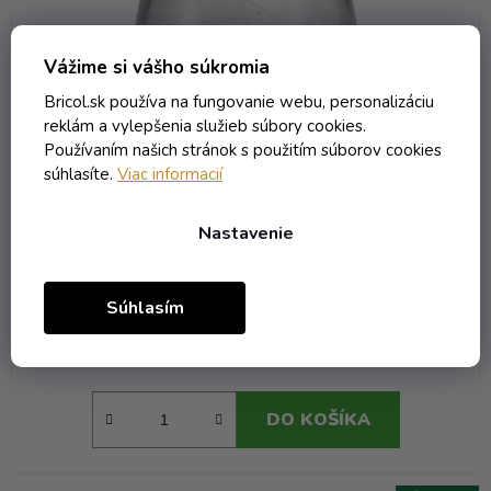
Vážime si vášho súkromia
Bricol.sk používa na fungovanie webu, personalizáciu
reklám a vylepšenia služieb súbory cookies.
Používaním našich stránok s použitím súborov cookies
súhlasíte.
Viac informacií
Nastavenie
Pohár Tulpe Weck RR 100 - 0.58 bezfarebná
Skladom
(290 ks)
Súhlasím
0,89 € vrátane DPH
0,72 €
/ ks
DO KOŠÍKA