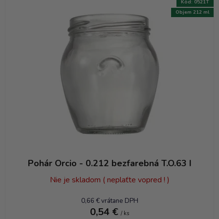
Kód:
0521T
Objem 212 ml
Pohár Orcio - 0.212 bezfarebná T.O.63 I
Nie je skladom ( neplaťte vopred ! )
0,66 € vrátane DPH
0,54 €
/ ks