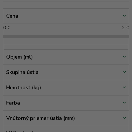
V
Cena
ý
p
0
€
3
€
i
s
p
r
Objem (ml)
o
d
Skupina ústia
u
k
Hmotnosť (kg)
t
o
Farba
v
Vnútorný priemer ústia (mm)