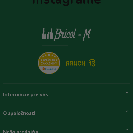
i
e
Informácie pre vás
Pridajte sa k nám
O spoločnosti
Preprava a platba
Obchodné podmienky
Aktuality
Naša predajňa
Rady zákazníkom
O firme