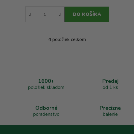
DO KOŠÍKA
4
položiek celkom
O
v
l
á
d
a
1600+
Predaj
c
položiek skladom
od 1 ks
i
e
p
r
Odborné
Precízne
v
poradenstvo
balenie
k
y