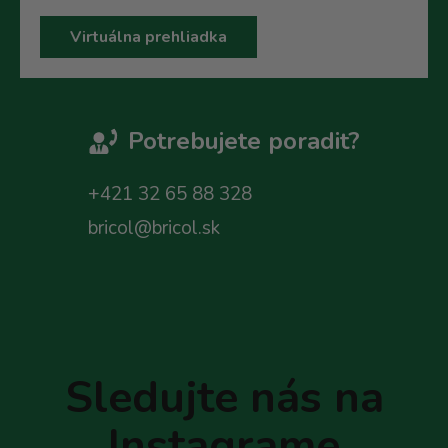
Virtuálna prehliadka
Potrebujete poradit?
+421 32 65 88 328
bricol@bricol.sk
Z
á
p
Sledujte nás na
ä
t
Instagrame