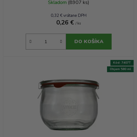
Skladom
(8907 ks)
0,32 € vrátane DPH
0,26 €
/ ks
DO KOŠÍKA
Kód:
7407T
Objem 580 ml