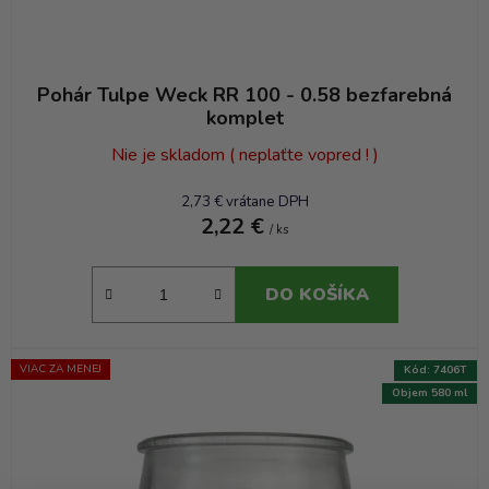
Pohár Tulpe Weck RR 100 - 0.58 bezfarebná
komplet
Nie je skladom ( neplaťte vopred ! )
2,73 € vrátane DPH
2,22 €
/ ks
DO KOŠÍKA
VIAC ZA MENEJ
Kód:
7406T
Objem 580 ml