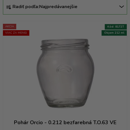
R
Radiť podľa:
Najpredávanejšie
a
d
e
AKCIA
Kód:
8172T
n
VIAC ZA MENEJ
Objem 212 ml
i
e
p
r
o
d
u
k
t
o
v
Pohár Orcio - 0.212 bezfarebná T.O.63 VE