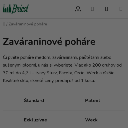
Prejsť
Hľadať
NÁKUP
na
obsah
KOŠÍK
Domov
/
Zaváraninové poháre
Zaváraninové poháre
Či plníte poháre medom, zaváraninami, paštétami alebo
sušenými plodmi, u nás si vyberiete. Viac ako 200 druhov od
30 ml do 4,7 l – tvary Sturz, Faceta, Orcio, Weck a ďalšie.
Kvalitné sklo, skvelé ceny, predaj už od 1 kusu.
Štandard
Patent
Exkluzívne
Weck