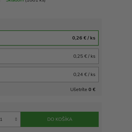
Skladom
(1881 ks)
0,26 €
/ ks
0,25 €
/ ks
0,24 €
/ ks
Ušetríte
0 €
DO KOŠÍKA