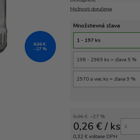
Dostupnosť
Možnosti doručenia
Množstevná zľava
1 - 197 ks
0,36 €
–27 %
198 - 2969 ks = zľava 5 %
2970 a viac ks = zľava 9 %
0,36 €
–27 %
0,26 €
/ ks
0,32 € vrátane DPH