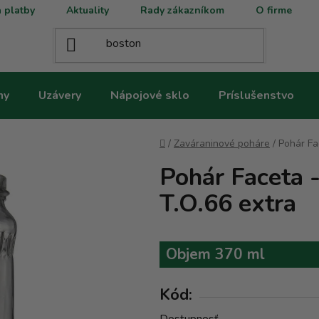
 platby
Aktuality
Rady zákazníkom
O firme
ny
Uzávery
Nápojové sklo
Príslušenstvo
Domov
/
Zaváraninové poháre
/
Pohár Fa
Pohár Faceta 
T.O.66 extra
Objem 370 ml
Kód: