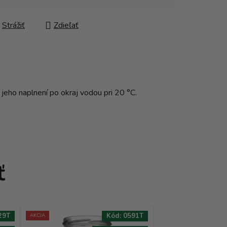
Strážiť
Zdieľať
jeho naplnení po okraj vodou pri 20 °C.
ť
29T
Kód:
0591T
AKCIA
AKCIA