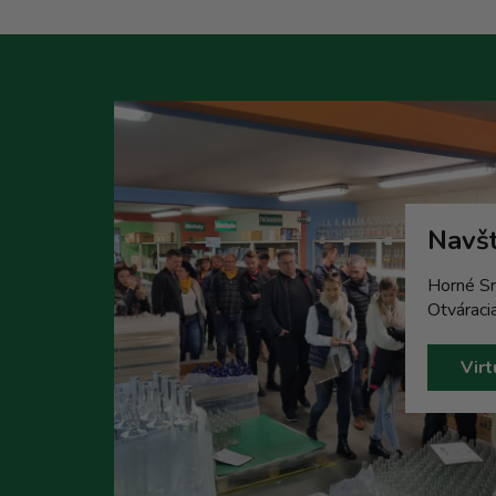
Navšt
Horné Sr
Otváraci
Virt