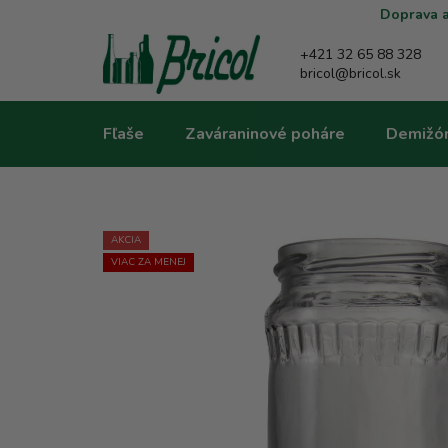
Prejsť
Doprava a
na
obsah
+421 32 65 88 328
bricol@bricol.sk
Fľaše
Zaváraninové poháre
Demižó
AKCIA
VIAC ZA MENEJ