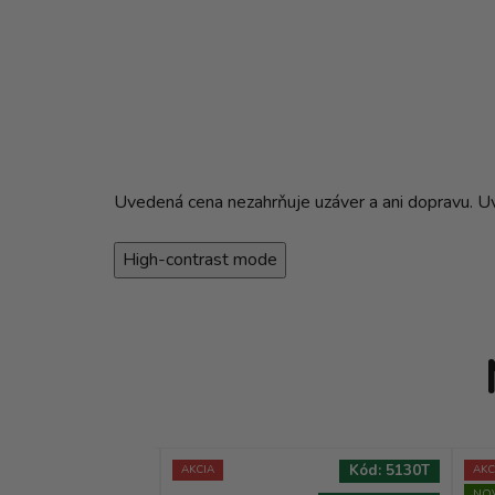
Uvedená cena nezahrňuje uzáver a ani dopravu. Uve
High-contrast mode
Kód:
8172T
Kód:
5130T
AKCIA
AKC
NO