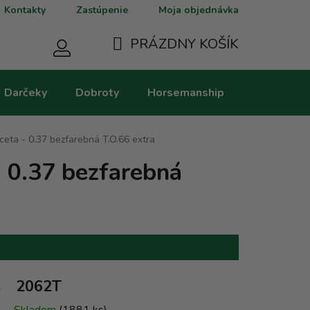
Kontakty
Zastúpenie
Moja objednávka
PRÁZDNY KOŠÍK
NÁKUPNÝ
Darčeky
Dobroty
Horsemanship
Kategorie
KOŠÍK
ceta - 0.37 bezfarebná T.O.66 extra
- 0.37 bezfarebná
2062T