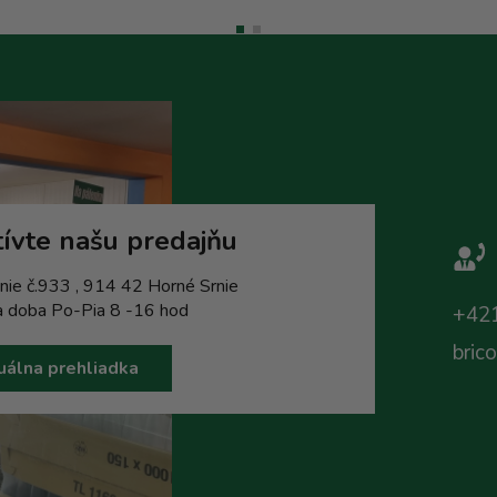
ívte našu predajňu
nie č.933 , 914 42 Horné Srnie
a doba Po-Pia 8 -16 hod
+421
bric
uálna prehliadka