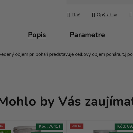
Jednotková cena:
Tlač
Opýtať sa
Popis
Parametre
dený objem pri pohári predstavuje celkový objem pohára, t.j po 
Mohlo by Vás zaujíma
Kód:
7641T
Kód:
89
IA
AKCIA
VINKA