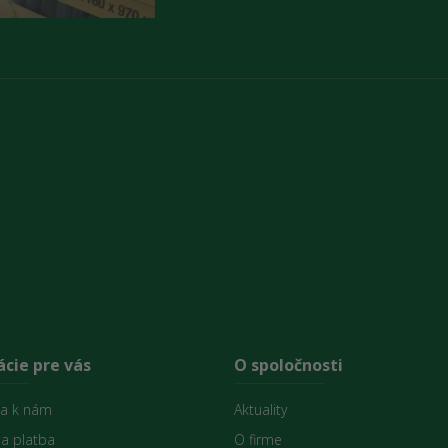
cie pre vás
O spoločnosti
sa k nám
Aktuality
 a platba
O firme