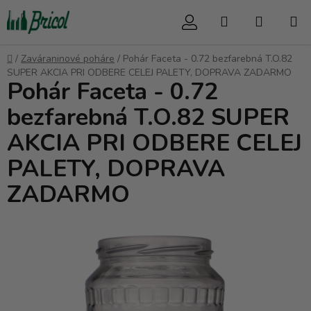
Prejsť
Hľadať
NÁKUP
na
obsah
KOŠÍK
Domov
/
Zaváraninové poháre
/
Pohár Faceta - 0.72 bezfarebná T.O.82
SUPER AKCIA PRI ODBERE CELEJ PALETY, DOPRAVA ZADARMO
Pohár Faceta - 0.72
bezfarebná T.O.82 SUPER
AKCIA PRI ODBERE CELEJ
PALETY, DOPRAVA
ZADARMO