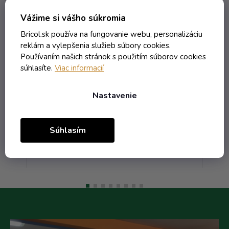
Vážime si vášho súkromia
Pohár Orcio - 0.212 bezfarebná
P
T.O.63 VE
Bricol.sk používa na fungovanie webu, personalizáciu
reklám a vylepšenia služieb súbory cookies.
Skladom
Používaním našich stránok s použitím súborov cookies
súhlasíte.
Viac informacií
0,32 € vrátane DPH
0,26 €
Nastavenie
/ ks
0,54 €
(-52%)
Súhlasím
Do košíka