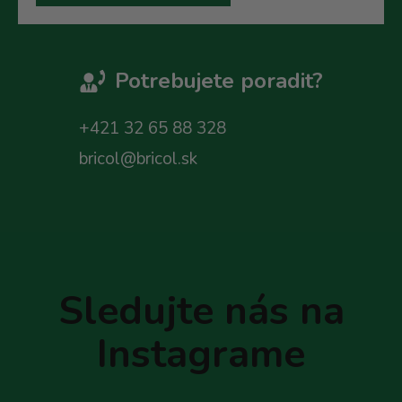
Potrebujete poradit?
+421 32 65 88 328
bricol@bricol.sk
Z
á
p
Sledujte nás na
ä
t
Instagrame
i
e