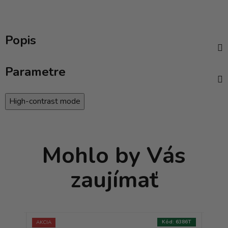
Popis
Parametre
High-contrast mode
Mohlo by Vás
zaujímať
:
7641T
Kód:
6386T
AKCIA
AKCIA