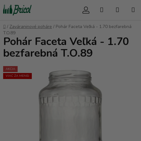
Prejsť
Hľadať
NÁKUP
na
obsah
KOŠÍK
Domov
/
Zaváraninové poháre
/
Pohár Faceta Veľká - 1.70 bezfarebná
T.O.89
Pohár Faceta Veľká - 1.70
bezfarebná T.O.89
AKCIA
VIAC ZA MENEJ