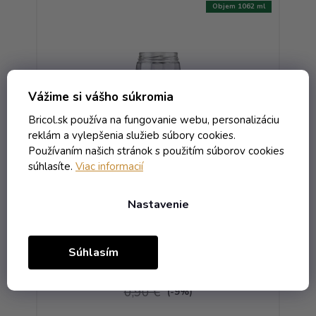
720 ml
Objem 1062 ml
Vážime si vášho súkromia
Bricol.sk používa na fungovanie webu, personalizáciu
reklám a vylepšenia služieb súbory cookies.
Používaním našich stránok s použitím súborov cookies
súhlasíte.
Viac informacií
ský
Pohár Faceta - 1.062 bezfarebná
2
T.O. 100
Nastavenie
Skladom
Súhlasím
1,01 € vrátane DPH
0,82 €
/ ks
0,90 €
(-9%)