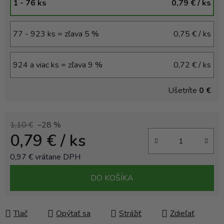
1 - 76 ks
0,79 €
/ ks
77 - 923 ks = zľava 5 %
0,75 €
/ ks
924 a viac ks = zľava 9 %
0,72 €
/ ks
Ušetríte
0 €
1,10 €
–28 %
0,79 €
/ ks
0,97 € vrátane DPH
Jednotková cena:
DO KOŠÍKA
Tlač
Opýtať sa
Strážiť
Zdieľať