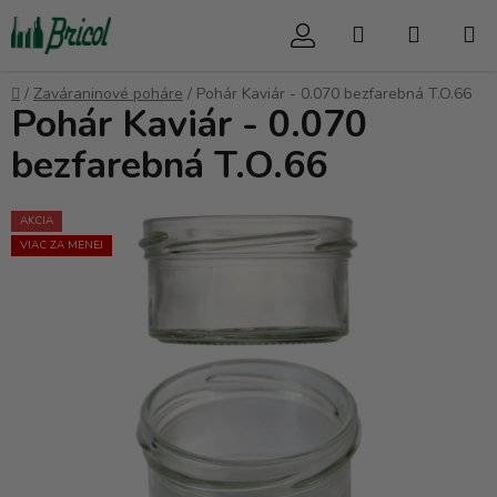
Prejsť
Hľadať
NÁKUP
na
obsah
KOŠÍK
Domov
/
Zaváraninové poháre
/
Pohár Kaviár - 0.070 bezfarebná T.O.66
Pohár Kaviár - 0.070
bezfarebná T.O.66
AKCIA
VIAC ZA MENEJ