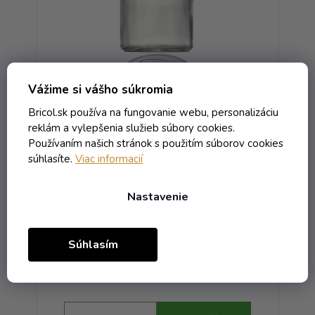
Vážime si vášho súkromia
Bricol.sk používa na fungovanie webu, personalizáciu
reklám a vylepšenia služieb súbory cookies.
Používaním našich stránok s použitím súborov cookies
Pohár Kaviár - 0.125 bezfarebná
súhlasíte.
Viac informacií
T.O.66
Nastavenie
Skladom
0,42 € vrátane DPH
Súhlasím
0,34 €
/ ks
0,43 €
(-21%)