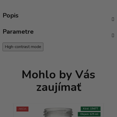
Popis
Parametre
High-contrast mode
Mohlo by Vás
zaujímať
:
4186T
Kód:
1947T
AKCIA
AKCIA
228 ml
Objem 125 ml