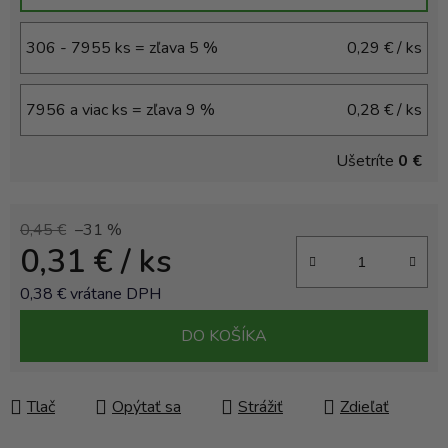
306 - 7955 ks = zľava 5 %
0,29 €
/ ks
7956 a viac ks = zľava 9 %
0,28 €
/ ks
Ušetríte
0 €
0,45 €
–31 %
0,31 €
/ ks
0,38 € vrátane DPH
Jednotková cena:
DO KOŠÍKA
Tlač
Opýtať sa
Strážiť
Zdieľať