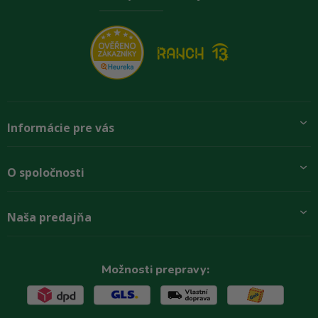
Informácie pre vás
Pridajte sa k nám
O spoločnosti
Preprava a platba
Obchodné podmienky
Aktuality
Naša predajňa
Rady zákazníkom
O firme
Paletové odbery so zľavou
Zastupenie značiek
Podmínky ochrany osobních údajů
Kontakty
Možnosti prepravy: