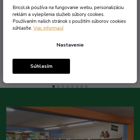
Skladom
Bricol.sk používa na fungovanie webu, personalizáciu
reklám a vylepšenia služieb súbory cookies.
Používaním našich stránok s použitím súborov cookies
0,39 € vrátane DPH
súhlasíte.
Viac informacií
0,32 €
/ ks
0,49 €
(-35%)
Nastavenie
Do košíka
Súhlasím