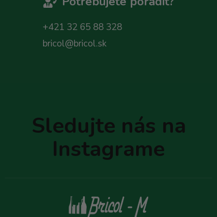
Potrebujete poradit?
+421 32 65 88 328
bricol@bricol.sk
Z
á
p
Sledujte nás na
ä
t
Instagrame
i
e