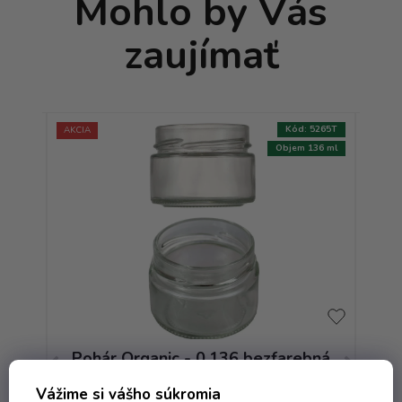
Mohlo by Vás
zaujímať
:
8735T
Kód:
5265T
AKCIA
AKCIA
202 ml
Objem 136 ml
bná
Pohár Organic - 0.136 bezfarebná
Po
T.O. 66 Deep
Vážime si vášho súkromia