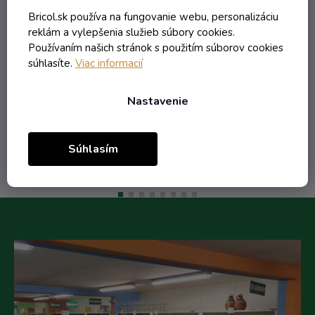
Skladom
Bricol.sk používa na fungovanie webu, personalizáciu
reklám a vylepšenia služieb súbory cookies.
Používaním našich stránok s použitím súborov cookies
1,08 € vrátane DPH
súhlasíte.
Viac informacií
0,88 €
/ ks
1,50 €
(-42%)
Nastavenie
Do košíka
Súhlasím