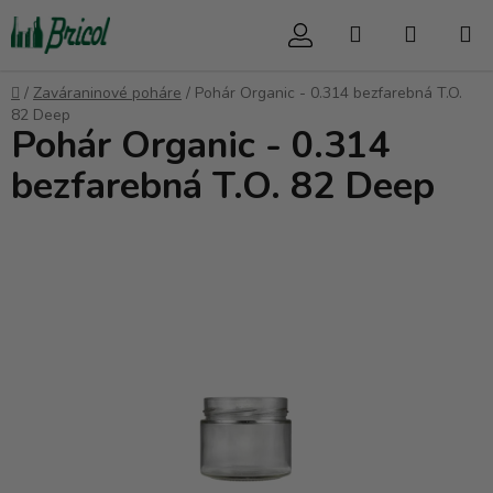
Prejsť
Hľadať
NÁKUP
na
obsah
KOŠÍK
Domov
/
Zaváraninové poháre
/
Pohár Organic - 0.314 bezfarebná T.O.
82 Deep
Pohár Organic - 0.314
bezfarebná T.O. 82 Deep