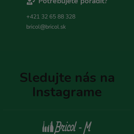
Potrebujete poradit?
+421 32 65 88 328
bricol@bricol.sk
Z
á
p
Sledujte nás na
ä
t
Instagrame
i
e