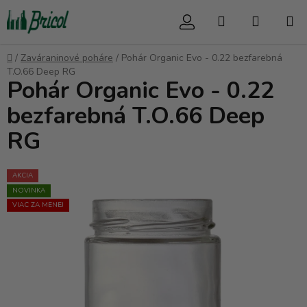
Prejsť
Hľadať
NÁKUP
na
obsah
KOŠÍK
Domov
/
Zaváraninové poháre
/
Pohár Organic Evo - 0.22 bezfarebná
T.O.66 Deep RG
Pohár Organic Evo - 0.22
bezfarebná T.O.66 Deep
RG
AKCIA
NOVINKA
VIAC ZA MENEJ