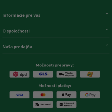
Informácie pre vás
Pridajte sa k nám
O spoločnosti
Preprava a platba
Obchodné podmienky
Aktuality
Naša predajňa
Rady zákazníkom
O firme
Paletové odbery so zľavou
Zastupenie značiek
Podmínky ochrany osobních údajů
Kontakty
Možnosti prepravy:
Možnosti platby: