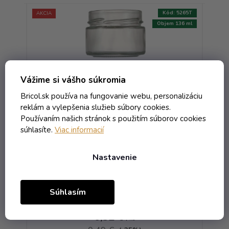
:
5264T
Kód:
5265T
AKCIA
NOVI
 75 ml
Objem 136 ml
Vážime si vášho súkromia
Bricol.sk používa na fungovanie webu, personalizáciu
reklám a vylepšenia služieb súbory cookies.
Používaním našich stránok s použitím súborov cookies
súhlasíte.
Viac informacií
bná
Pohár Organic - 0.136 bezfarebná
Po
T.O. 66 Deep
Nastavenie
Skladom
Súhlasím
0,39 € vrátane DPH
0,32 €
/ ks